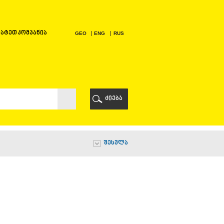
ატეთ კომპანია
GEO
ENG
RUS
Ი
ᲠᲘ
ძიება
Ი
შესვლა
Ი
Ი
Ა