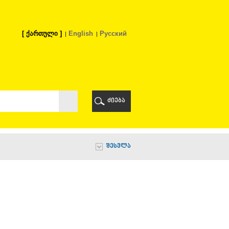
ქართული
English
Русский
Ი
ᲠᲘ
ძიება
Ი
შესვლა
Ი
Ი
Ა