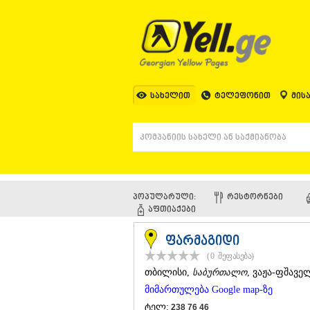
სახელით
ტელეფონით
მის
პოპულარული:
ᲠᲔᲡᲢᲝᲠᲜᲔᲑᲘ
ᲐᲤᲗᲘᲐᲥᲔᲑᲘ
ფარმაგიდი
(0
შეფასება
)
ᲗᲑᲘᲚᲘᲡᲘ
,
საბურთალო
, ვაჟა-ფშავე
მიმართულება Google map-ზე
ტელ:
238 76 46