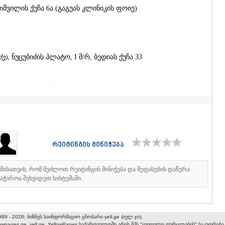
ᲐᲮᲐᲚᲥᲐᲚᲐ
ხიშვილის ქუჩა 6ა (გაგუას კლინიკის ფოიე)
ᲐᲮᲐᲚᲪᲘᲮᲔ
ᲑᲝᲠᲯᲝᲛᲘ
ᲜᲘᲜᲝᲬᲛᲘᲜ
ᲐᲑᲐᲡᲗᲣᲛᲐ
ᲑᲐᲙᲣᲠᲘᲐᲜ
ძე)
, ნუცუბიძის პლატო, I მ/რ, ბედიას ქუჩა 33
ᲕᲐᲚᲔ
ᲥᲕᲔᲛᲝ ᲥᲐᲠᲗ
ᲑᲝᲚᲜᲘᲡᲘ
ᲒᲐᲠᲓᲐᲑᲐᲜ
 გამზირი 113
ᲓᲛᲐᲜᲘᲡᲘ
ᲗᲔᲗᲠᲘᲬᲧ
ᲛᲐᲠᲜᲔᲣᲚᲘ
ᲠᲣᲡᲗᲐᲕᲘ
რეიტინგის მინიჭება
ᲬᲐᲚᲙᲐ
ლის ქუჩა 9, კლინიკა ენმედიცის I სართული
ᲨᲘᲓᲐ ᲥᲐᲠᲗᲚ
იმისათვის, რომ შეძლოთ რეიტინგის მინიჭება და შეფასების დაწერა
ᲒᲝᲠᲘ
აჭიროა შეხვიდეთ სისტემაში.
ᲙᲐᲡᲞᲘ
ᲥᲐᲠᲔᲚᲘ
ᲮᲐᲨᲣᲠᲘ
ამზირი 33 (ხეჩინაშვილის კლინიკის ეზო)
ᲡᲐᲥᲐᲠᲗᲕᲔᲚ
999 - 2026; ბიზნეს საინფორმაციო ცნობარი yell.ge (იელ.ჯი),
lowpages.ge, yell.ge, YellowPages
საქართველოში არის შპს "ყვითელი ფურცლების" საკუთრება