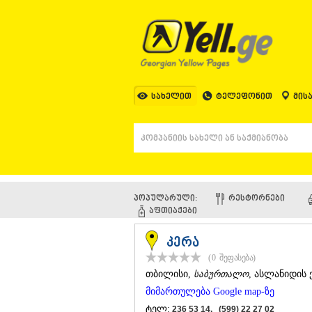
სახელით
ტელეფონით
მის
პოპულარული:
ᲠᲔᲡᲢᲝᲠᲜᲔᲑᲘ
ᲐᲤᲗᲘᲐᲥᲔᲑᲘ
კერა
(0
შეფასება
)
ᲗᲑᲘᲚᲘᲡᲘ
,
საბურთალო
, ასლანიდის ქ
მიმართულება Google map-ზე
ტელ:
236 53 14, (599) 22 27 02