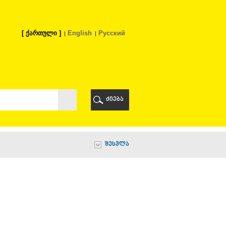
ქართული
English
Русский
Ი
ᲠᲘ
ძიება
Ი
შესვლა
Ი
Ი
Ა