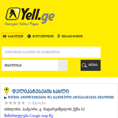
ᲗᲑᲘᲚᲘᲡᲘ
ᲗᲑᲘᲚᲘᲡᲘ
ᲐᲤᲮᲐᲖᲔᲗᲘ
ᲒᲐᲚᲘ
ᲐᲭᲐᲠᲐ
ᲑᲐᲗᲣᲛᲘ
სახელით
ტელეფონით
მისამართით
ᲥᲔᲓᲐ
ᲥᲝᲑᲣᲚᲔᲗᲘ
ᲨᲣᲐᲮᲔᲕᲘ
ᲮᲔᲚᲕᲐᲩᲐᲣᲠᲘ
ᲮᲣᲚᲝ
ძიება
ᲩᲐᲥᲕᲘ
ᲒᲣᲠᲘᲐ
ᲚᲐᲜᲩᲮᲣᲗᲘ
ᲝᲖᲣᲠᲒᲔᲗᲘ
ᲩᲝᲮᲐᲢᲐᲣᲠᲘ
დელიკატესების სახლი
ᲣᲠᲔᲙᲘ
▶ ზღვის პროდუქტების და გაყინული კრუასანების იმპორტი
ᲘᲛᲔᲠᲔᲗᲘ
(0
შეფასება
)
ᲑᲐᲦᲓᲐᲗᲘ
ᲗᲑᲘᲚᲘᲡᲘ
,
სამგორი
, გ. ნადარეიშვილის ქუჩა 62
ᲕᲐᲜᲘ
მიმართულება Google map-ზე
ᲖᲔᲡᲢᲐᲤᲝᲜᲘ