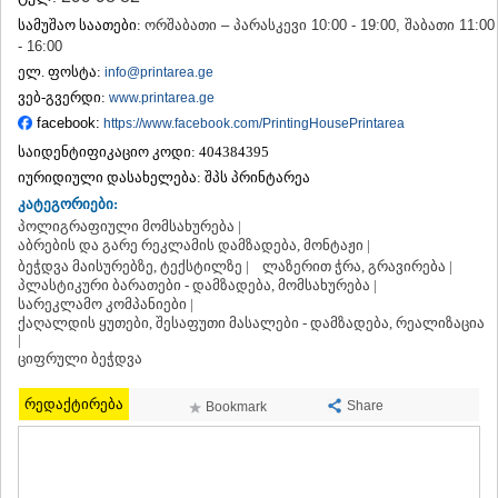
ᲗᲔᲠᲯᲝᲚᲐ
სამუშაო საათები:
ორშაბათი – პარასკევი 10:00 - 19:00, შაბათი 11:00
ᲡᲐᲛᲢᲠᲔᲓᲘᲐ
- 16:00
ᲡᲐᲩᲮᲔᲠᲔ
ელ. ფოსტა:
info@printarea.ge
ᲢᲧᲘᲑᲣᲚᲘ
ვებ-გვერდი:
www.printarea.ge
ᲥᲣᲗᲐᲘᲡᲘ
facebook:
https://www.facebook.com/PrintingHousePrintarea
ᲬᲧᲐᲚᲢᲣᲑᲝ
ᲭᲘᲐᲗᲣᲠᲐ
საიდენტიფიკაციო კოდი:
404384395
ᲮᲐᲠᲐᲒᲐᲣᲚᲘ
იურიდიული დასახელება:
შპს პრინტარეა
ᲮᲝᲜᲘ
კატეგორიები:
ᲙᲐᲮᲔᲗᲘ
პოლიგრაფიული მომსახურება |
ᲐᲮᲛᲔᲢᲐ
აბრების და გარე რეკლამის დამზადება, მონტაჟი |
ᲒᲣᲠᲯᲐᲐᲜᲘ
ბეჭდვა მაისურებზე, ტექსტილზე |
ლაზერით ჭრა, გრავირება |
პლასტიკური ბარათები - დამზადება, მომსახურება |
ᲓᲔᲓᲝᲤᲚᲘᲡᲬᲧᲐᲠᲝ
სარეკლამო კომპანიები |
ᲗᲔᲚᲐᲕᲘ
ქაღალდის ყუთები, შესაფუთი მასალები - დამზადება, რეალიზაცია
ᲚᲐᲒᲝᲓᲔᲮᲘ
|
ᲡᲐᲒᲐᲠᲔᲯᲝ
ციფრული ბეჭდვა
ᲡᲘᲦᲜᲐᲦᲘ
ᲧᲕᲐᲠᲔᲚᲘ
რედაქტირება
Share
Bookmark
ᲬᲜᲝᲠᲘ
ᲛᲪᲮᲔᲗᲐ–ᲛᲗᲘᲐᲜᲔᲗᲘ
ᲓᲣᲨᲔᲗᲘ
ᲗᲘᲐᲜᲔᲗᲘ