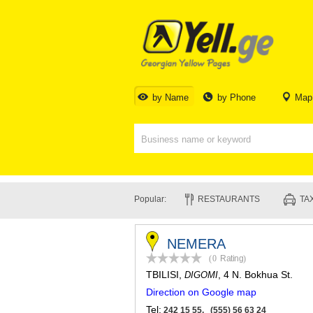
by Name
by Phone
Map
Popular:
RESTAURANTS
TAX
NEMERA
(0
Rating
)
TBILISI
,
, 4 N. Bokhua St.
DIGOMI
Direction on Google map
Tel:
242 15 55, (555) 56 63 24