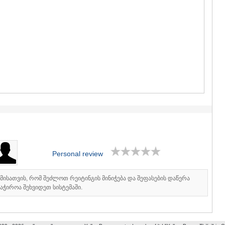
GUDAURI
AKHALGOR
RACHA-LECH
SVANETI
AMBROLAU
LENTEKHI
ONI
TSAGERI
SAMEGRELO/
ABASHA
ZUGDIDI
MARTVILI
MESTIA
SENAKI
POTI
Personal review
CHKHORO
TSALENJI
KHOBI
იმისათვის, რომ შეძლოთ რეიტინგის მინიჭება და შეფასების დაწერა
ANAKLIA
აჭიროა შეხვიდეთ სისტემაში.
JVARI
SAMTSKHE-J
ADIGENI