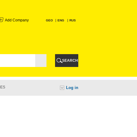
Add Company
GEO
ENG
RUS
I
AURI
SEARCH
TI
IES
Log in
URI
I
A