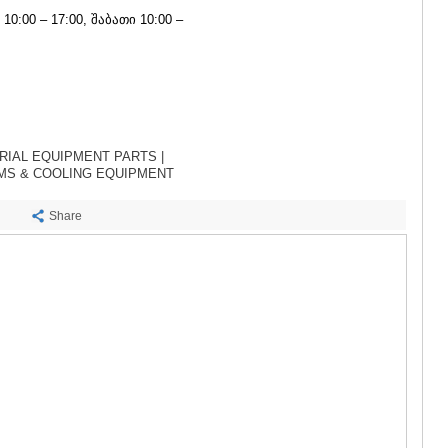
SACHKHE
10:00 – 17:00, შაბათი 10:00 –
TKIBULI
KUTAISI
TSKALTUB
CHIATURA
KHARAGAU
KHONI
KAKHETI
RIAL EQUIPMENT PARTS |
AKHMETA
MS & COOLING EQUIPMENT
GURJAANI
DEDOPLIS
Share
TELAVI
LAGODEKH
SAGAREJO
SIGNAGI
KVARELI
TSNORI
MTSKHETA-M
DUSHETI
TIANETI
MTSKHETA
STEPANTSM