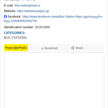
TERJOLA
E-mail:
foto-maiko@mail.ru
SAMTREDIA
Website:
https://didubissadguri.ge
SACHKHERE
facebook:
https://www.facebook.com/p/Bus-Station-Nige-ავტოსადგური-
TKIBULI
ნიგე-100089082500278/
KUTAISI
Identification number:
201953966
TSKALTUBO
CHIATURA
CATEGORIES:
KHARAGAULI
BUS STATIONS
KHONI
KAKHETI
რედაქტირება
Share
Bookmark
AKHMETA
GURJAANI
DEDOPLISTSKARO
TELAVI
LAGODEKHI
SAGAREJO
SIGNAGI
KVARELI
TSNORI
MTSKHETA-MTIANETI
DUSHETI
TIANETI