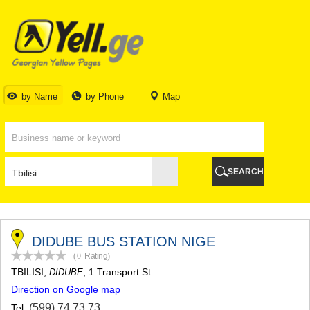
TBILISI
TBILISI
ABKHAZIA
GALI
ADJARA
BATUMI
by Name
by Phone
Map
KEDA
KOBULETI
SHUAKHEVI
KHELVACHAURI
KHULO
SEARCH
CHAKVI
GURIA
LANCHKHUTI
OZURGETI
CHOKHATAURI
DIDUBE BUS STATION NIGE
UREKI
(0
Rating
)
IMERETI
TBILISI
,
, 1 Transport St.
DIDUBE
BAGHDATI
Direction on Google map
VANI
ZESTAPONI
(599) 74 73 73
Tel: