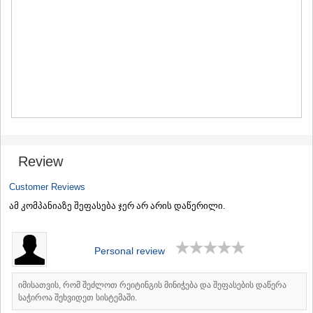
MTSKHETA
STEPANTSMINDA (KAZBEGI)
GUDAURI
AKHALGORI
RACHA-LECHKHUMI/KVEMO
SVANETI
AMBROLAURI
LENTEKHI
ONI
TSAGERI
SAMEGRELO/ZEMO SVANETI
Review
ABASHA
ZUGDIDI
Customer Reviews
MARTVILI
ამ კომპანიაზე შეფასება ჯერ არ არის დაწერილი.
MESTIA
SENAKI
POTI
CHKHOROTSKU
Personal review
TSALENJIKHA
KHOBI
იმისათვის, რომ შეძლოთ რეიტინგის მინიჭება და შეფასების დაწერა
ANAKLIA
საჭიროა შეხვიდეთ სისტემაში.
JVARI