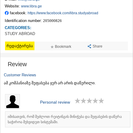
TERJOLA
Website:
www.libra.ge
SAMTREDIA
facebook:
https://www.facebook.com/libra.studyabroad
SACHKHERE
Identification number:
205000826
TKIBULI
CATEGORIES:
KUTAISI
STUDY ABROAD
TSKALTUBO
CHIATURA
რედაქტირება
KHARAGAULI
Share
Bookmark
KHONI
KAKHETI
Review
AKHMETA
GURJAANI
Customer Reviews
DEDOPLISTSKARO
ამ კომპანიაზე შეფასება ჯერ არ არის დაწერილი.
TELAVI
LAGODEKHI
SAGAREJO
SIGNAGI
Personal review
KVARELI
TSNORI
იმისათვის, რომ შეძლოთ რეიტინგის მინიჭება და შეფასების დაწერა
MTSKHETA-MTIANETI
საჭიროა შეხვიდეთ სისტემაში.
DUSHETI
TIANETI