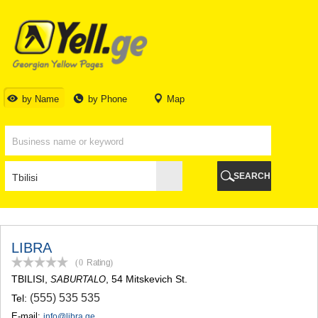
TBILISI
TBILISI
ABKHAZIA
GALI
ADJARA
BATUMI
by Name
by Phone
Map
KEDA
KOBULETI
SHUAKHEVI
KHELVACHAURI
KHULO
SEARCH
CHAKVI
GURIA
LANCHKHUTI
OZURGETI
CHOKHATAURI
LIBRA
UREKI
(0
Rating
)
IMERETI
TBILISI
,
, 54 Mitskevich St.
SABURTALO
BAGHDATI
(555) 535 535
Tel:
VANI
ZESTAPONI
E-mail:
info@libra.ge