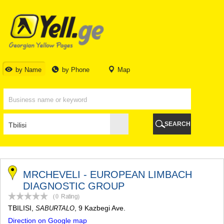
TBILISI
TBILISI
ABKHAZIA
GALI
ADJARA
BATUMI
by Name
by Phone
Map
KEDA
KOBULETI
SHUAKHEVI
KHELVACHAURI
KHULO
SEARCH
CHAKVI
GURIA
LANCHKHUTI
OZURGETI
CHOKHATAURI
MRCHEVELI - EUROPEAN LIMBACH
UREKI
DIAGNOSTIC GROUP
IMERETI
(0
Rating
)
BAGHDATI
TBILISI
,
, 9 Kazbegi Ave.
SABURTALO
VANI
Direction on Google map
ZESTAPONI