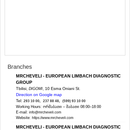
MTSKHETA
STEPANTSMINDA (KAZBEGI)
GUDAURI
AKHALGORI
RACHA-LECHKHUMI/KVEMO
SVANETI
AMBROLAURI
LENTEKHI
ONI
TSAGERI
SAMEGRELO/ZEMO SVANETI
Branches
ABASHA
ZUGDIDI
MRCHEVELI - EUROPEAN LIMBACH DIAGNOSTIC
MARTVILI
GROUP
MESTIA
Tbilisi,
, 10 Esma Oniani St.
DIGOMI
SENAKI
Direction on Google map
POTI
Tel:
293 10 00, 237 88 48, (599) 93 10 00
CHKHOROTSKU
Working Hours: ორშაბათი – შაბათი 08:00–18:00
TSALENJIKHA
E-mail:
info@mrcheveli.com
KHOBI
Website:
https://www.mrcheveli.com
ANAKLIA
MRCHEVELI - EUROPEAN LIMBACH DIAGNOSTIC
JVARI