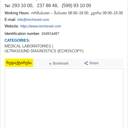
TERJOLA
293 10 00
,
237 88 48
,
(599) 93 10 00
Tel:
SAMTREDIA
Working Hours:
ორშაბათი – შაბათი 08:00–18:00, კვირა 09:00–15:00
SACHKHERE
E-mail:
info@mrcheveli.com
TKIBULI
Website:
https://www.mrcheveli.com
KUTAISI
TSKALTUBO
Identification number:
204954497
CHIATURA
CATEGORIES:
KHARAGAULI
MEDICAL LABORATORIES |
KHONI
ULTRASOUND DIAGNOSTICS (ECHOSCOPY)
KAKHETI
რედაქტირება
AKHMETA
Share
Bookmark
GURJAANI
DEDOPLISTSKARO
TELAVI
LAGODEKHI
SAGAREJO
SIGNAGI
KVARELI
TSNORI
MTSKHETA-MTIANETI
DUSHETI
TIANETI