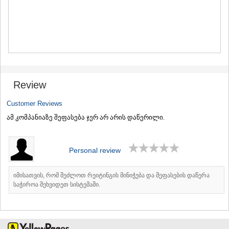
MTSKHETA
STEPANTSMINDA (KAZBEGI)
GUDAURI
AKHALGORI
RACHA-LECHKHUMI/KVEMO
SVANETI
AMBROLAURI
LENTEKHI
Review
ONI
TSAGERI
Customer Reviews
SAMEGRELO/ZEMO SVANETI
ამ კომპანიაზე შეფასება ჯერ არ არის დაწერილი.
ABASHA
ZUGDIDI
MARTVILI
Personal review
MESTIA
SENAKI
POTI
იმისათვის, რომ შეძლოთ რეიტინგის მინიჭება და შეფასების დაწერა
CHKHOROTSKU
საჭიროა შეხვიდეთ სისტემაში.
TSALENJIKHA
KHOBI
ANAKLIA
JVARI