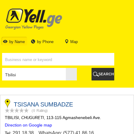
TBILISI
TBILISI
ABKHAZIA
GALI
ADJARA
BATUMI
by Name
by Phone
Map
KEDA
KOBULETI
SHUAKHEVI
KHELVACHAURI
KHULO
SEARCH
CHAKVI
GURIA
LANCHKHUTI
OZURGETI
CHOKHATAURI
TSISANA SUMBADZE
UREKI
(0
Rating
)
IMERETI
TBILISI
,
, 113-115 Agmashenebeli Ave.
CHUGURETI
BAGHDATI
Direction on Google map
VANI
ZESTAPONI
291 18 38
,
WhatsApp: (577) 41 86 16
Tel: