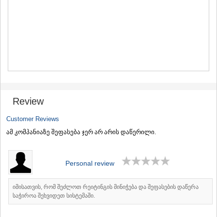
MTSKHETA
STEPANTSMINDA (KAZBEGI)
GUDAURI
AKHALGORI
RACHA-LECHKHUMI/KVEMO
SVANETI
AMBROLAURI
LENTEKHI
ONI
TSAGERI
Review
SAMEGRELO/ZEMO SVANETI
ABASHA
Customer Reviews
ZUGDIDI
ამ კომპანიაზე შეფასება ჯერ არ არის დაწერილი.
MARTVILI
MESTIA
SENAKI
Personal review
POTI
CHKHOROTSKU
TSALENJIKHA
იმისათვის, რომ შეძლოთ რეიტინგის მინიჭება და შეფასების დაწერა
KHOBI
საჭიროა შეხვიდეთ სისტემაში.
ANAKLIA
JVARI