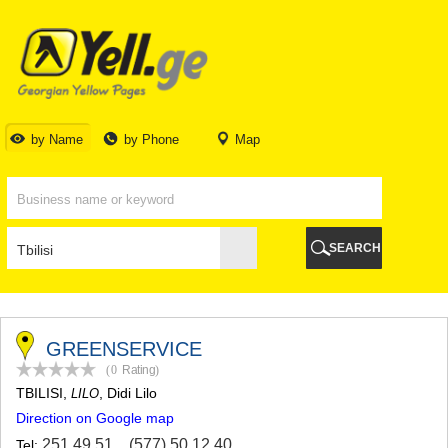
TBILISI
TBILISI
ABKHAZIA
GALI
ADJARA
BATUMI
by Name
by Phone
Map
KEDA
KOBULETI
SHUAKHEVI
KHELVACHAURI
KHULO
SEARCH
CHAKVI
GURIA
LANCHKHUTI
OZURGETI
CHOKHATAURI
GREENSERVICE
UREKI
(0
Rating
)
IMERETI
TBILISI
,
, Didi Lilo
LILO
BAGHDATI
Direction on Google map
VANI
ZESTAPONI
251 49 51
,
(577) 50 12 40
Tel: