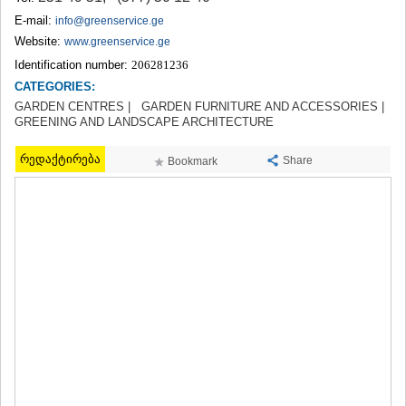
TERJOLA
E-mail:
info@greenservice.ge
SAMTREDIA
Website:
www.greenservice.ge
SACHKHERE
Identification number:
206281236
TKIBULI
CATEGORIES:
KUTAISI
TSKALTUBO
GARDEN CENTRES |
GARDEN FURNITURE AND ACCESSORIES |
GREENING AND LANDSCAPE ARCHITECTURE
CHIATURA
KHARAGAULI
რედაქტირება
KHONI
Share
Bookmark
KAKHETI
AKHMETA
GURJAANI
DEDOPLISTSKARO
TELAVI
LAGODEKHI
SAGAREJO
SIGNAGI
KVARELI
TSNORI
MTSKHETA-MTIANETI
DUSHETI
TIANETI