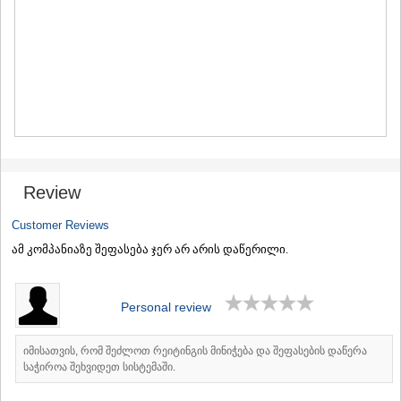
MTSKHETA
STEPANTSMINDA (KAZBEGI)
GUDAURI
AKHALGORI
RACHA-LECHKHUMI/KVEMO
SVANETI
AMBROLAURI
LENTEKHI
ONI
TSAGERI
Review
SAMEGRELO/ZEMO SVANETI
ABASHA
Customer Reviews
ZUGDIDI
MARTVILI
ამ კომპანიაზე შეფასება ჯერ არ არის დაწერილი.
MESTIA
SENAKI
POTI
Personal review
CHKHOROTSKU
TSALENJIKHA
იმისათვის, რომ შეძლოთ რეიტინგის მინიჭება და შეფასების დაწერა
KHOBI
საჭიროა შეხვიდეთ სისტემაში.
ANAKLIA
JVARI