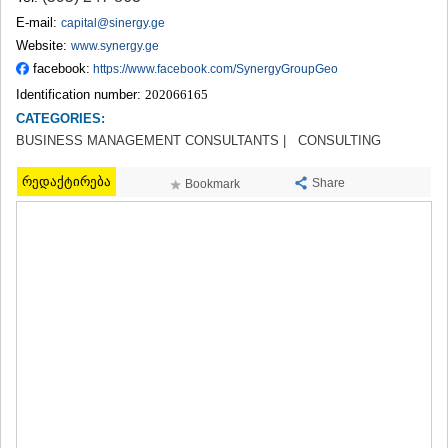
TERJOLA
E-mail:
capital@sinergy.ge
SAMTREDIA
Website:
www.synergy.ge
SACHKHERE
facebook:
https://www.facebook.com/SynergyGroupGeo
TKIBULI
Identification number:
202066165
KUTAISI
TSKALTUBO
CATEGORIES:
CHIATURA
BUSINESS MANAGEMENT CONSULTANTS |
CONSULTING
KHARAGAULI
KHONI
რედაქტირება
Share
Bookmark
KAKHETI
AKHMETA
GURJAANI
DEDOPLISTSKARO
TELAVI
LAGODEKHI
SAGAREJO
SIGNAGI
KVARELI
TSNORI
MTSKHETA-MTIANETI
DUSHETI
TIANETI