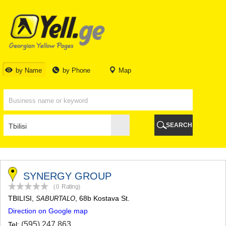
TBILISI
TBILISI
ABKHAZIA
GALI
ADJARA
BATUMI
by Name
by Phone
Map
KEDA
KOBULETI
SHUAKHEVI
KHELVACHAURI
KHULO
SEARCH
CHAKVI
GURIA
LANCHKHUTI
OZURGETI
CHOKHATAURI
SYNERGY GROUP
UREKI
(0
Rating
)
IMERETI
TBILISI
,
, 68b Kostava St.
SABURTALO
BAGHDATI
Direction on Google map
VANI
ZESTAPONI
(595) 247 863
Tel: