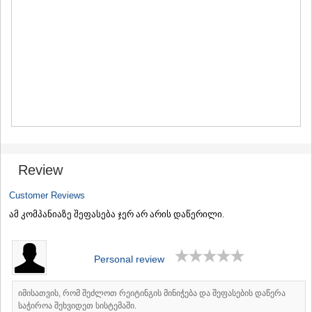
MTSKHETA
STEPANTSMINDA (KAZBEGI)
GUDAURI
AKHALGORI
RACHA-LECHKHUMI/KVEMO
SVANETI
AMBROLAURI
LENTEKHI
ONI
TSAGERI
SAMEGRELO/ZEMO SVANETI
ABASHA
Review
ZUGDIDI
MARTVILI
Customer Reviews
MESTIA
ამ კომპანიაზე შეფასება ჯერ არ არის დაწერილი.
SENAKI
POTI
CHKHOROTSKU
Personal review
TSALENJIKHA
KHOBI
ANAKLIA
იმისათვის, რომ შეძლოთ რეიტინგის მინიჭება და შეფასების დაწერა
JVARI
საჭიროა შეხვიდეთ სისტემაში.