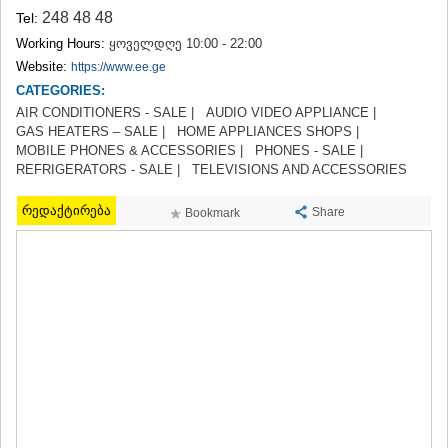
TERJOLA
248 48 48
Tel:
SAMTREDIA
Working Hours:
ყოველდღე 10:00 - 22:00
SACHKHERE
Website:
https://www.ee.ge
TKIBULI
CATEGORIES:
KUTAISI
AIR CONDITIONERS - SALE |
AUDIO VIDEO APPLIANCE |
TSKALTUBO
GAS HEATERS – SALE |
HOME APPLIANCES SHOPS |
CHIATURA
MOBILE PHONES & ACCESSORIES |
PHONES - SALE |
KHARAGAULI
REFRIGERATORS - SALE |
TELEVISIONS AND ACCESSORIES
KHONI
KAKHETI
რედაქტირება
Share
Bookmark
AKHMETA
GURJAANI
DEDOPLISTSKARO
TELAVI
LAGODEKHI
SAGAREJO
SIGNAGI
KVARELI
TSNORI
MTSKHETA-MTIANETI
DUSHETI
TIANETI