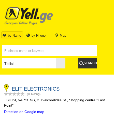
TBILISI
TBILISI
ABKHAZIA
GALI
ADJARA
BATUMI
by Name
by Phone
Map
KEDA
KOBULETI
SHUAKHEVI
KHELVACHAURI
KHULO
SEARCH
CHAKVI
GURIA
LANCHKHUTI
OZURGETI
CHOKHATAURI
ELIT ELECTRONICS
UREKI
(0
Rating
)
IMERETI
TBILISI
,
, 2 Tvalchrelidze St., Shopping centre "East
VARKETILI
BAGHDATI
Point"
VANI
Direction on Google map
ZESTAPONI