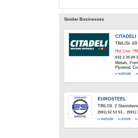
Similar Businesses
CITADELI
TBILISI.
69
Hot Line:
*7
032 2 35 00 
Metals, Form
Plywood, Con
website
EUROSTEEL
TBILISI.
2 Stanislavs
(591) 32 53 53 , (591)
website
email