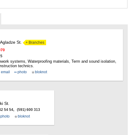
GUDAURI
AKHALGOR
RACHA-LECH
SVANETI
AMBROLAU
LENTEKHI
ONI
 Agladze St.
+ Branches
TSAGERI
SAMEGRELO/
070
35
ABASHA
work systems, Waterproofing materials, Term and sound isolation,
ZUGDIDI
struction technics.
MARTVILI
email
photo
bloknot
MESTIA
SENAKI
POTI
CHKHORO
TSALENJI
ki St.
KHOBI
 32 54 54, (591) 600 313
ANAKLIA
photo
bloknot
JVARI
SAMTSKHE-J
ADIGENI