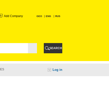
Add Company
GEO
ENG
RUS
I
AURI
SEARCH
TI
IES
Log in
URI
I
A