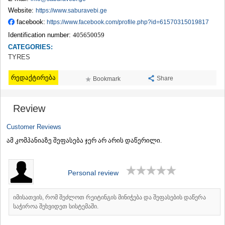
TERJOLA
Website:
https://www.saburavebi.ge
SAMTREDIA
facebook:
https://www.facebook.com/profile.php?id=61570315019817
SACHKHERE
Identification number:
405650059
TKIBULI
CATEGORIES:
KUTAISI
TYRES
TSKALTUBO
CHIATURA
რედაქტირება
KHARAGAULI
Share
Bookmark
KHONI
KAKHETI
Review
AKHMETA
GURJAANI
Customer Reviews
DEDOPLISTSKARO
ამ კომპანიაზე შეფასება ჯერ არ არის დაწერილი.
TELAVI
LAGODEKHI
SAGAREJO
SIGNAGI
Personal review
KVARELI
TSNORI
იმისათვის, რომ შეძლოთ რეიტინგის მინიჭება და შეფასების დაწერა
MTSKHETA-MTIANETI
საჭიროა შეხვიდეთ სისტემაში.
DUSHETI
TIANETI