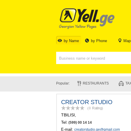
by Name
by Phone
Map
Popular:
RESTAURANTS
TAX
CREATOR STUDIO
(0
Rating
)
TBILISI
,
Tel:
(599) 00 14 14
E-mail:
creatorstudio.ge@gmail.com