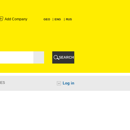
Add Company
GEO
ENG
RUS
I
AURI
SEARCH
TI
IES
Log in
URI
I
A