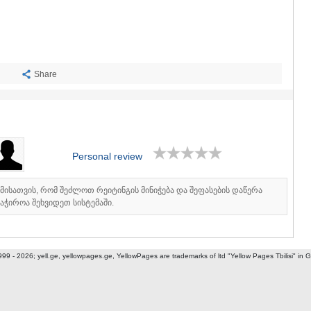
SACHKHE
TKIBULI
KUTAISI
TSKALTUB
CHIATURA
KHARAGAU
Share
KHONI
KAKHETI
AKHMETA
GURJAANI
DEDOPLIS
Personal review
TELAVI
LAGODEKH
SAGAREJO
იმისათვის, რომ შეძლოთ რეიტინგის მინიჭება და შეფასების დაწერა
SIGNAGI
აჭიროა შეხვიდეთ სისტემაში.
KVARELI
TSNORI
MTSKHETA-M
999 - 2026; yell.ge, yellowpages.ge, YellowPages
are trademarks of ltd "Yellow Pages Tbilisi" in 
DUSHETI
TIANETI
MTSKHETA
STEPANTSM