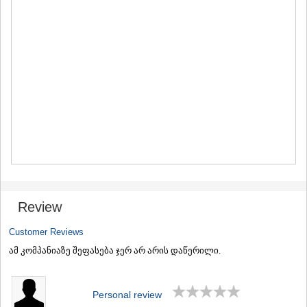
MTSKHETA
STEPANTSMINDA (KAZBEGI)
GUDAURI
AKHALGORI
RACHA-LECHKHUMI/KVEMO
SVANETI
AMBROLAURI
LENTEKHI
ONI
TSAGERI
SAMEGRELO/ZEMO SVANETI
ABASHA
ZUGDIDI
MARTVILI
MESTIA
Review
SENAKI
POTI
Customer Reviews
CHKHOROTSKU
ამ კომპანიაზე შეფასება ჯერ არ არის დაწერილი.
TSALENJIKHA
KHOBI
ANAKLIA
Personal review
JVARI