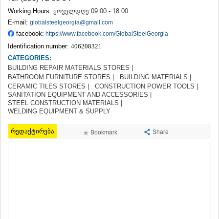
TERJOLA
Working Hours:
ყოველდღე 09:00 - 18:00
SAMTREDIA
E-mail:
globalsteelgeorgia@gmail.com
SACHKHERE
facebook:
https://www.facebook.com/GlobalSteelGeorgia
TKIBULI
Identification number:
406208321
KUTAISI
TSKALTUBO
CATEGORIES:
CHIATURA
BUILDING REPAIR MATERIALS STORES |
KHARAGAULI
BATHROOM FURNITURE STORES |
BUILDING MATERIALS |
KHONI
CERAMIC TILES STORES |
CONSTRUCTION POWER TOOLS |
SANITATION EQUIPMENT AND ACCESSORIES |
KAKHETI
STEEL CONSTRUCTION MATERIALS |
AKHMETA
WELDING EQUIPMENT & SUPPLY
GURJAANI
DEDOPLISTSKARO
რედაქტირება
Share
Bookmark
TELAVI
LAGODEKHI
SAGAREJO
SIGNAGI
KVARELI
TSNORI
MTSKHETA-MTIANETI
DUSHETI
TIANETI