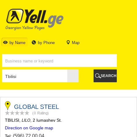
TBILISI
TBILISI
ABKHAZIA
GALI
ADJARA
BATUMI
by Name
by Phone
Map
KEDA
KOBULETI
SHUAKHEVI
KHELVACHAURI
KHULO
SEARCH
CHAKVI
GURIA
LANCHKHUTI
OZURGETI
CHOKHATAURI
GLOBAL STEEL
UREKI
(0
Rating
)
IMERETI
TBILISI
,
, 2 Iumashev St.
LILO
BAGHDATI
Direction on Google map
VANI
ZESTAPONI
(596) 72 00 04
Tel: