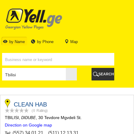
TBILISI
TBILISI
ABKHAZIA
GALI
ADJARA
BATUMI
by Name
by Phone
Map
KEDA
KOBULETI
SHUAKHEVI
KHELVACHAURI
KHULO
SEARCH
CHAKVI
GURIA
LANCHKHUTI
OZURGETI
CHOKHATAURI
CLEAN HAB
UREKI
(0
Rating
)
IMERETI
TBILISI
,
, 30 Tevdore Mgvdeli St.
DIDUBE
BAGHDATI
Direction on Google map
VANI
ZESTAPONI
(557) 34 01 21
,
(511) 12 13 31
Tel: