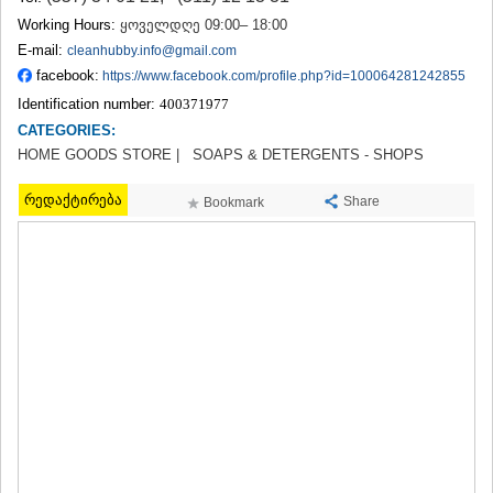
TERJOLA
Working Hours:
ყოველდღე 09:00– 18:00
SAMTREDIA
E-mail:
cleanhubby.info@gmail.com
SACHKHERE
facebook:
https://www.facebook.com/profile.php?id=100064281242855
TKIBULI
Identification number:
400371977
KUTAISI
TSKALTUBO
CATEGORIES:
CHIATURA
HOME GOODS STORE |
SOAPS & DETERGENTS - SHOPS
KHARAGAULI
KHONI
რედაქტირება
Share
Bookmark
KAKHETI
AKHMETA
GURJAANI
DEDOPLISTSKARO
TELAVI
LAGODEKHI
SAGAREJO
SIGNAGI
KVARELI
TSNORI
MTSKHETA-MTIANETI
DUSHETI
TIANETI