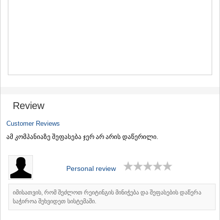
MTSKHETA
STEPANTSMINDA (KAZBEGI)
GUDAURI
AKHALGORI
RACHA-LECHKHUMI/KVEMO
SVANETI
AMBROLAURI
LENTEKHI
ONI
TSAGERI
Review
SAMEGRELO/ZEMO SVANETI
ABASHA
Customer Reviews
ZUGDIDI
MARTVILI
ამ კომპანიაზე შეფასება ჯერ არ არის დაწერილი.
MESTIA
SENAKI
POTI
Personal review
CHKHOROTSKU
TSALENJIKHA
იმისათვის, რომ შეძლოთ რეიტინგის მინიჭება და შეფასების დაწერა
KHOBI
საჭიროა შეხვიდეთ სისტემაში.
ANAKLIA
JVARI