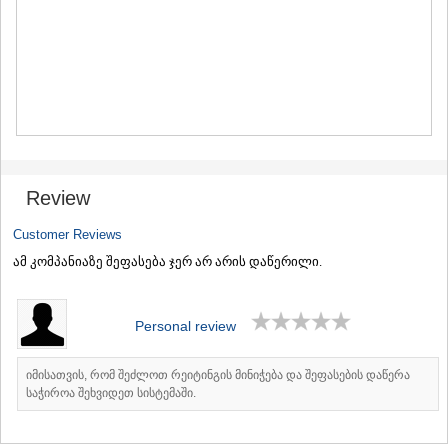
MTSKHETA
STEPANTSMINDA (KAZBEGI)
GUDAURI
AKHALGORI
RACHA-LECHKHUMI/KVEMO
SVANETI
AMBROLAURI
LENTEKHI
ONI
TSAGERI
Review
SAMEGRELO/ZEMO SVANETI
Customer Reviews
ABASHA
ZUGDIDI
ამ კომპანიაზე შეფასება ჯერ არ არის დაწერილი.
MARTVILI
MESTIA
SENAKI
Personal review
POTI
CHKHOROTSKU
იმისათვის, რომ შეძლოთ რეიტინგის მინიჭება და შეფასების დაწერა
TSALENJIKHA
საჭიროა შეხვიდეთ სისტემაში.
KHOBI
ANAKLIA
JVARI