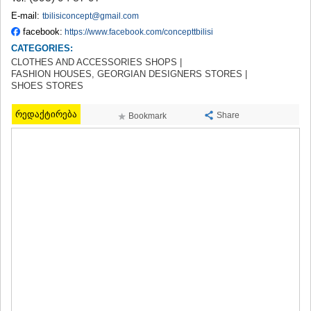
TERJOLA
E-mail:
tbilisiconcept@gmail.com
SAMTREDIA
facebook:
https://www.facebook.com/concepttbilisi
SACHKHERE
CATEGORIES:
TKIBULI
CLOTHES AND ACCESSORIES SHOPS |
KUTAISI
FASHION HOUSES, GEORGIAN DESIGNERS STORES |
TSKALTUBO
SHOES STORES
CHIATURA
KHARAGAULI
რედაქტირება
Share
Bookmark
KHONI
KAKHETI
AKHMETA
GURJAANI
DEDOPLISTSKARO
TELAVI
LAGODEKHI
SAGAREJO
SIGNAGI
KVARELI
TSNORI
MTSKHETA-MTIANETI
DUSHETI
TIANETI