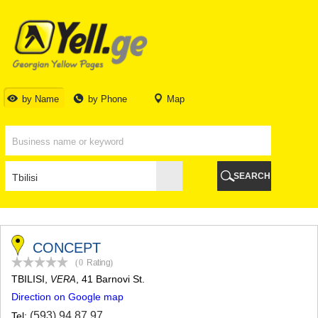
TBILISI
TBILISI
ABKHAZIA
GALI
ADJARA
BATUMI
by Name
by Phone
Map
KEDA
KOBULETI
SHUAKHEVI
KHELVACHAURI
KHULO
SEARCH
CHAKVI
GURIA
LANCHKHUTI
OZURGETI
CHOKHATAURI
CONCEPT
UREKI
(0
Rating
)
IMERETI
TBILISI
,
, 41 Barnovi St.
VERA
BAGHDATI
Direction on Google map
VANI
ZESTAPONI
(593) 94 87 97
Tel: