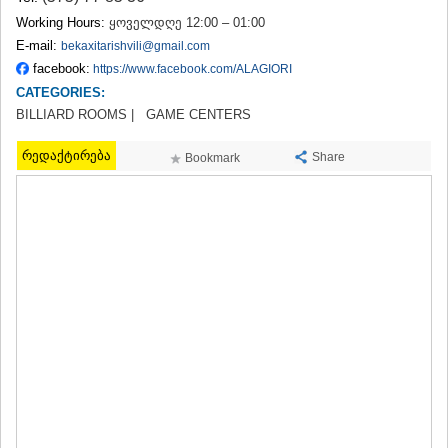
TERJOLA
Working Hours:
ყოველდღე 12:00 – 01:00
SAMTREDIA
E-mail:
bekaxitarishvili@gmail.com
SACHKHERE
facebook:
https://www.facebook.com/ALAGIORI
TKIBULI
CATEGORIES:
KUTAISI
BILLIARD ROOMS |
TSKALTUBO
GAME CENTERS
CHIATURA
რედაქტირება
KHARAGAULI
Share
Bookmark
KHONI
KAKHETI
AKHMETA
GURJAANI
DEDOPLISTSKARO
TELAVI
LAGODEKHI
SAGAREJO
SIGNAGI
KVARELI
TSNORI
MTSKHETA-MTIANETI
DUSHETI
TIANETI