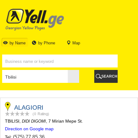
TBILISI
TBILISI
ABKHAZIA
GALI
ADJARA
BATUMI
by Name
by Phone
Map
KEDA
KOBULETI
SHUAKHEVI
KHELVACHAURI
KHULO
SEARCH
CHAKVI
GURIA
LANCHKHUTI
OZURGETI
CHOKHATAURI
ALAGIORI
UREKI
(0
Rating
)
IMERETI
TBILISI
,
, 7 Mirian Mepe St.
DIDI DIGOMI
BAGHDATI
Direction on Google map
VANI
ZESTAPONI
(575) 77 85 36
Tel: