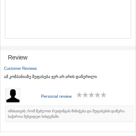
MTSKHETA
STEPANTSMINDA (KAZBEGI)
GUDAURI
AKHALGORI
RACHA-LECHKHUMI/KVEMO
SVANETI
AMBROLAURI
LENTEKHI
ONI
Review
TSAGERI
SAMEGRELO/ZEMO SVANETI
Customer Reviews
ABASHA
ამ კომპანიაზე შეფასება ჯერ არ არის დაწერილი.
ZUGDIDI
MARTVILI
MESTIA
Personal review
SENAKI
POTI
CHKHOROTSKU
იმისათვის, რომ შეძლოთ რეიტინგის მინიჭება და შეფასების დაწერა
TSALENJIKHA
საჭიროა შეხვიდეთ სისტემაში.
KHOBI
ANAKLIA
JVARI