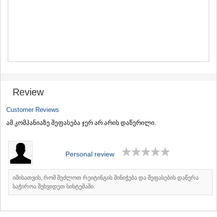
MTSKHETA
STEPANTSMINDA (KAZBEGI)
GUDAURI
AKHALGORI
RACHA-LECHKHUMI/KVEMO
SVANETI
AMBROLAURI
LENTEKHI
ONI
Review
TSAGERI
SAMEGRELO/ZEMO SVANETI
Customer Reviews
ABASHA
ამ კომპანიაზე შეფასება ჯერ არ არის დაწერილი.
ZUGDIDI
MARTVILI
MESTIA
SENAKI
Personal review
POTI
CHKHOROTSKU
იმისათვის, რომ შეძლოთ რეიტინგის მინიჭება და შეფასების დაწერა
TSALENJIKHA
საჭიროა შეხვიდეთ სისტემაში.
KHOBI
ANAKLIA
JVARI