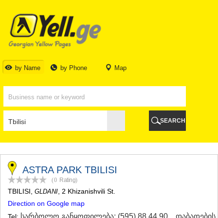
TBILISI
TBILISI
ABKHAZIA
GALI
ADJARA
BATUMI
by Name
by Phone
Map
KEDA
KOBULETI
SHUAKHEVI
KHELVACHAURI
KHULO
SEARCH
CHAKVI
GURIA
LANCHKHUTI
OZURGETI
CHOKHATAURI
ASTRA PARK TBILISI
UREKI
(0
Rating
)
IMERETI
TBILISI
,
, 2 Khizanishvili St.
GLDANI
BAGHDATI
Direction on Google map
VANI
ZESTAPONI
სარბოლო განყოფილება: (595) 88 44 90
,
დაბადების
Tel: