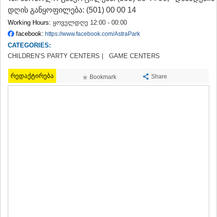
TERJOLA
დღის განყოფილება: (501) 00 00 14
SAMTREDIA
Working Hours:
ყოველდღე 12:00 - 00:00
SACHKHERE
facebook:
https://www.facebook.com/AstraPark
TKIBULI
CATEGORIES:
KUTAISI
TSKALTUBO
CHILDREN’S PARTY CENTERS |
GAME CENTERS
CHIATURA
KHARAGAULI
რედაქტირება
Share
Bookmark
KHONI
KAKHETI
AKHMETA
GURJAANI
DEDOPLISTSKARO
TELAVI
LAGODEKHI
SAGAREJO
SIGNAGI
KVARELI
TSNORI
MTSKHETA-MTIANETI
DUSHETI
TIANETI