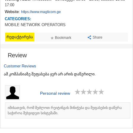
TERJOLA
17:00
SAMTREDIA
Website:
https://www.magticom.ge
SACHKHERE
CATEGORIES:
TKIBULI
MOBILE NETWORK OPERATORS
KUTAISI
TSKALTUBO
რედაქტირება
Share
Bookmark
CHIATURA
KHARAGAULI
KHONI
Review
KAKHETI
AKHMETA
Customer Reviews
GURJAANI
ამ კომპანიაზე შეფასება ჯერ არ არის დაწერილი.
DEDOPLISTSKARO
TELAVI
LAGODEKHI
Personal review
SAGAREJO
SIGNAGI
KVARELI
იმისათვის, რომ შეძლოთ რეიტინგის მინიჭება და შეფასების დაწერა
TSNORI
საჭიროა შეხვიდეთ სისტემაში.
MTSKHETA-MTIANETI
DUSHETI
TIANETI