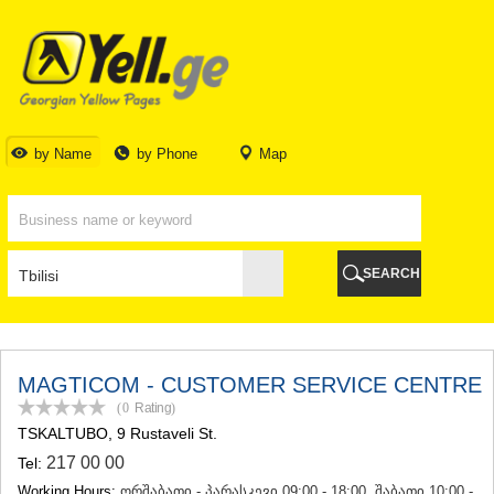
TBILISI
TBILISI
ABKHAZIA
GALI
ADJARA
BATUMI
by Name
by Phone
Map
KEDA
KOBULETI
SHUAKHEVI
KHELVACHAURI
KHULO
SEARCH
CHAKVI
GURIA
LANCHKHUTI
OZURGETI
CHOKHATAURI
MAGTICOM - CUSTOMER SERVICE CENTRE
UREKI
(0
Rating
)
IMERETI
TSKALTUBO
, 9 Rustaveli St.
BAGHDATI
217 00 00
Tel:
VANI
ZESTAPONI
Working Hours:
ორშაბათი - პარასკევი 09:00 - 18:00, შაბათი 10:00 -