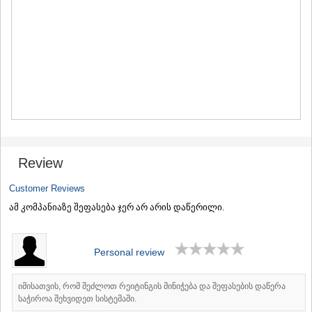
MTSKHETA
STEPANTSMINDA (KAZBEGI)
GUDAURI
AKHALGORI
RACHA-LECHKHUMI/KVEMO
SVANETI
AMBROLAURI
LENTEKHI
ONI
TSAGERI
SAMEGRELO/ZEMO SVANETI
Review
ABASHA
ZUGDIDI
Customer Reviews
MARTVILI
ამ კომპანიაზე შეფასება ჯერ არ არის დაწერილი.
MESTIA
SENAKI
POTI
CHKHOROTSKU
Personal review
TSALENJIKHA
KHOBI
იმისათვის, რომ შეძლოთ რეიტინგის მინიჭება და შეფასების დაწერა
ANAKLIA
საჭიროა შეხვიდეთ სისტემაში.
JVARI