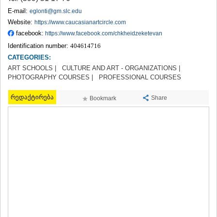
TERJOLA
E-mail:
eglonti@gm.slc.edu
SAMTREDIA
Website:
https://www.caucasianartcircle.com
SACHKHERE
facebook:
https://www.facebook.com/chkheidzeketevan
TKIBULI
Identification number:
404614716
KUTAISI
TSKALTUBO
CATEGORIES:
CHIATURA
ART SCHOOLS |
CULTURE AND ART - ORGANIZATIONS |
KHARAGAULI
PHOTOGRAPHY COURSES |
PROFESSIONAL COURSES
KHONI
KAKHETI
რედაქტირება
Share
Bookmark
AKHMETA
GURJAANI
DEDOPLISTSKARO
TELAVI
LAGODEKHI
SAGAREJO
SIGNAGI
KVARELI
TSNORI
MTSKHETA-MTIANETI
DUSHETI
TIANETI