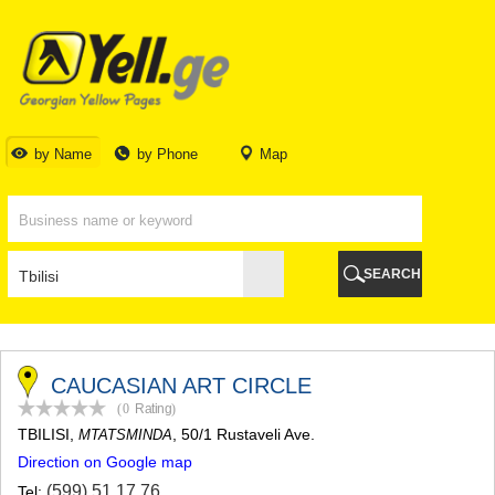
TBILISI
TBILISI
ABKHAZIA
GALI
ADJARA
BATUMI
by Name
by Phone
Map
KEDA
KOBULETI
SHUAKHEVI
KHELVACHAURI
KHULO
SEARCH
CHAKVI
GURIA
LANCHKHUTI
OZURGETI
CHOKHATAURI
CAUCASIAN ART CIRCLE
UREKI
(0
Rating
)
IMERETI
TBILISI
,
, 50/1 Rustaveli Ave.
MTATSMINDA
BAGHDATI
Direction on Google map
VANI
ZESTAPONI
(599) 51 17 76
Tel: