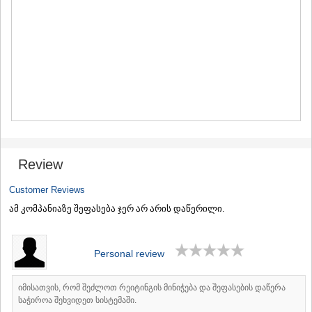
MTSKHETA
STEPANTSMINDA (KAZBEGI)
GUDAURI
AKHALGORI
RACHA-LECHKHUMI/KVEMO
SVANETI
AMBROLAURI
LENTEKHI
ONI
TSAGERI
SAMEGRELO/ZEMO SVANETI
Review
ABASHA
ZUGDIDI
Customer Reviews
MARTVILI
MESTIA
ამ კომპანიაზე შეფასება ჯერ არ არის დაწერილი.
SENAKI
POTI
CHKHOROTSKU
Personal review
TSALENJIKHA
KHOBI
იმისათვის, რომ შეძლოთ რეიტინგის მინიჭება და შეფასების დაწერა
ANAKLIA
საჭიროა შეხვიდეთ სისტემაში.
JVARI