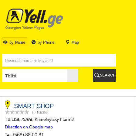
TBILISI
TBILISI
ABKHAZIA
GALI
ADJARA
BATUMI
by Name
by Phone
Map
KEDA
KOBULETI
SHUAKHEVI
KHELVACHAURI
KHULO
SEARCH
CHAKVI
GURIA
LANCHKHUTI
OZURGETI
CHOKHATAURI
SMART SHOP
UREKI
(0
Rating
)
IMERETI
TBILISI
,
, Khmelnytsky I turn 3
ISANI
BAGHDATI
Direction on Google map
VANI
ZESTAPONI
(568) 88 00 81
Tel: