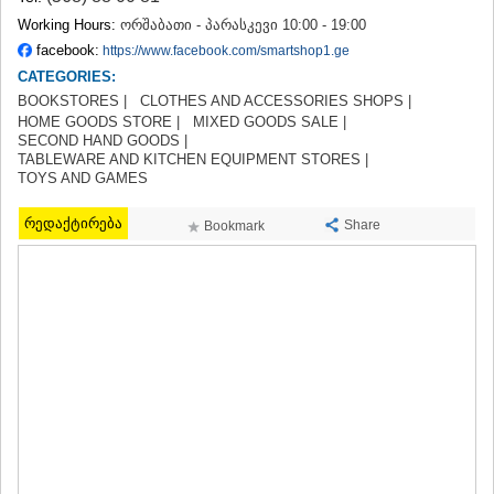
TERJOLA
Working Hours:
ორშაბათი - პარასკევი 10:00 - 19:00
SAMTREDIA
facebook:
https://www.facebook.com/smartshop1.ge
SACHKHERE
CATEGORIES:
TKIBULI
BOOKSTORES |
CLOTHES AND ACCESSORIES SHOPS |
KUTAISI
HOME GOODS STORE |
MIXED GOODS SALE |
TSKALTUBO
SECOND HAND GOODS |
CHIATURA
TABLEWARE AND KITCHEN EQUIPMENT STORES |
KHARAGAULI
TOYS AND GAMES
KHONI
KAKHETI
რედაქტირება
Share
Bookmark
AKHMETA
GURJAANI
DEDOPLISTSKARO
TELAVI
LAGODEKHI
SAGAREJO
SIGNAGI
KVARELI
TSNORI
MTSKHETA-MTIANETI
DUSHETI
TIANETI