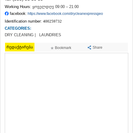
TERJOLA
Working Hours:
ყოველდღე 09:00 – 21:00
SAMTREDIA
facebook:
https://www.facebook.com/drycleanexpressgeo
SACHKHERE
Identification number:
400259732
TKIBULI
CATEGORIES:
KUTAISI
TSKALTUBO
DRY CLEANING |
LAUNDRIES
CHIATURA
KHARAGAULI
რედაქტირება
Share
Bookmark
KHONI
KAKHETI
AKHMETA
GURJAANI
DEDOPLISTSKARO
TELAVI
LAGODEKHI
SAGAREJO
SIGNAGI
KVARELI
TSNORI
MTSKHETA-MTIANETI
DUSHETI
TIANETI