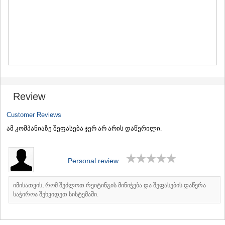
MTSKHETA
STEPANTSMINDA (KAZBEGI)
GUDAURI
AKHALGORI
RACHA-LECHKHUMI/KVEMO
SVANETI
AMBROLAURI
LENTEKHI
ONI
Review
TSAGERI
SAMEGRELO/ZEMO SVANETI
Customer Reviews
ABASHA
ამ კომპანიაზე შეფასება ჯერ არ არის დაწერილი.
ZUGDIDI
MARTVILI
MESTIA
SENAKI
Personal review
POTI
CHKHOROTSKU
იმისათვის, რომ შეძლოთ რეიტინგის მინიჭება და შეფასების დაწერა
TSALENJIKHA
საჭიროა შეხვიდეთ სისტემაში.
KHOBI
ANAKLIA
JVARI