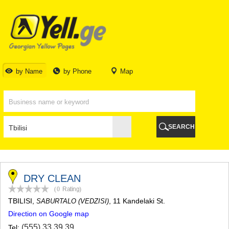
TBILISI
TBILISI
ABKHAZIA
GALI
ADJARA
BATUMI
by Name
by Phone
Map
KEDA
KOBULETI
SHUAKHEVI
KHELVACHAURI
KHULO
SEARCH
CHAKVI
GURIA
LANCHKHUTI
OZURGETI
CHOKHATAURI
DRY CLEAN
UREKI
(0
Rating
)
IMERETI
TBILISI
,
, 11 Kandelaki St.
SABURTALO (VEDZISI)
BAGHDATI
Direction on Google map
VANI
ZESTAPONI
(555) 33 39 39
Tel: