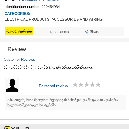
TERJOLA
Identification number:
202464984
SAMTREDIA
CATEGORIES:
SACHKHERE
ELECTRICAL PRODUCTS, ACCESSORIES AND WIRING
TKIBULI
KUTAISI
რედაქტირება
Share
Bookmark
TSKALTUBO
CHIATURA
KHARAGAULI
Review
KHONI
KAKHETI
Customer Reviews
AKHMETA
ამ კომპანიაზე შეფასება ჯერ არ არის დაწერილი.
GURJAANI
DEDOPLISTSKARO
TELAVI
Personal review
LAGODEKHI
SAGAREJO
SIGNAGI
იმისათვის, რომ შეძლოთ რეიტინგის მინიჭება და შეფასების დაწერა
KVARELI
საჭიროა შეხვიდეთ სისტემაში.
TSNORI
MTSKHETA-MTIANETI
DUSHETI
TIANETI