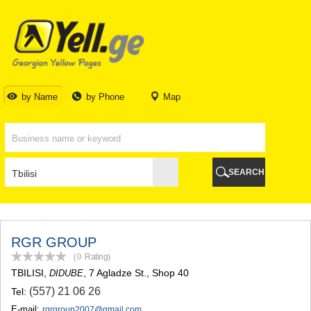
TBILISI
TBILISI
ABKHAZIA
GALI
ADJARA
BATUMI
by Name
by Phone
Map
KEDA
KOBULETI
SHUAKHEVI
KHELVACHAURI
KHULO
SEARCH
CHAKVI
GURIA
LANCHKHUTI
OZURGETI
CHOKHATAURI
RGR GROUP
UREKI
(0
Rating
)
IMERETI
TBILISI
,
, 7 Agladze St., Shop 40
DIDUBE
BAGHDATI
(557) 21 06 26
Tel:
VANI
ZESTAPONI
E-mail:
rgrgroup2007@gmail.com