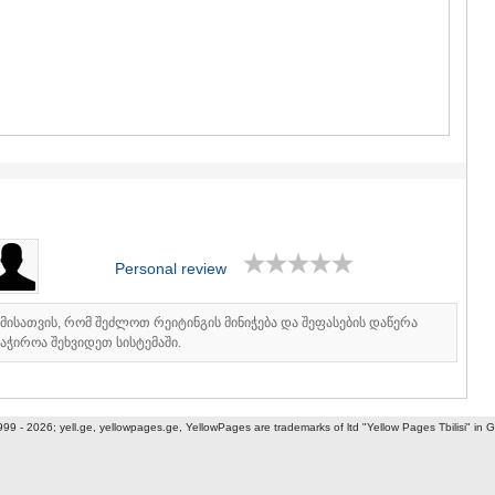
GUDAURI
AKHALGOR
RACHA-LECH
SVANETI
AMBROLAU
LENTEKHI
ONI
TSAGERI
SAMEGRELO/
ABASHA
ZUGDIDI
MARTVILI
Personal review
MESTIA
SENAKI
POTI
იმისათვის, რომ შეძლოთ რეიტინგის მინიჭება და შეფასების დაწერა
CHKHORO
აჭიროა შეხვიდეთ სისტემაში.
TSALENJI
KHOBI
ANAKLIA
JVARI
999 - 2026; yell.ge, yellowpages.ge, YellowPages
are trademarks of ltd "Yellow Pages Tbilisi" in 
SAMTSKHE-J
ADIGENI