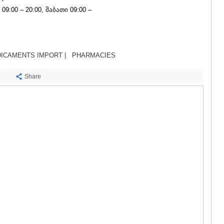
SACHKHE
09:00 – 20:00, შაბათი 09:00 –
TKIBULI
KUTAISI
TSKALTUB
CHIATURA
KHARAGAU
ICAMENTS IMPORT |
PHARMACIES
KHONI
KAKHETI
Share
AKHMETA
GURJAANI
DEDOPLIS
TELAVI
LAGODEKH
SAGAREJO
SIGNAGI
KVARELI
TSNORI
MTSKHETA-M
DUSHETI
TIANETI
MTSKHETA
STEPANTSM