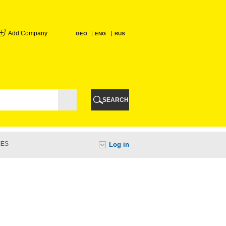
Add Company
GEO
ENG
RUS
I
AURI
SEARCH
TI
IES
Log in
URI
I
A