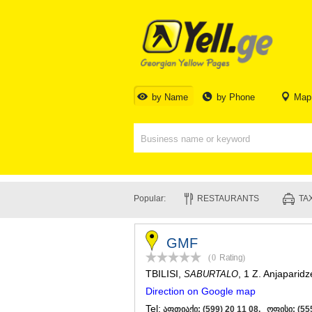
by Name
by Phone
Map
Popular:
RESTAURANTS
TAX
GMF
(0
Rating
)
TBILISI
,
, 1 Z. Anjaparidz
SABURTALO
Direction on Google map
Tel:
აფთიაქი: (599) 20 11 08, ოფისი: (555