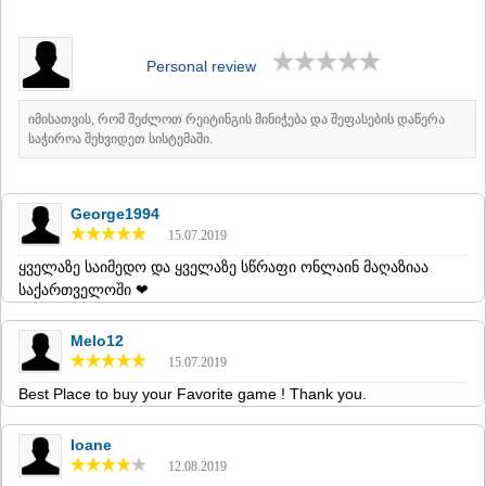
MTSKHETA
STEPANTSMINDA (KAZBEGI)
GUDAURI
Personal review
AKHALGORI
RACHA-LECHKHUMI/KVEMO
იმისათვის, რომ შეძლოთ რეიტინგის მინიჭება და შეფასების დაწერა
SVANETI
საჭიროა შეხვიდეთ სისტემაში.
AMBROLAURI
LENTEKHI
ONI
TSAGERI
George1994
SAMEGRELO/ZEMO SVANETI
15.07.2019
ABASHA
ყველაზე საიმედო და ყველაზე სწრაფი ონლაინ მაღაზიაა
ZUGDIDI
საქართველოში ❤
MARTVILI
MESTIA
Melo12
SENAKI
15.07.2019
POTI
CHKHOROTSKU
Best Place to buy your Favorite game ! Thank you.
TSALENJIKHA
KHOBI
Ioane
ANAKLIA
12.08.2019
JVARI