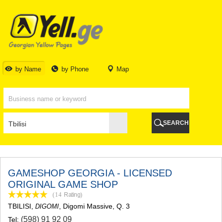
TBILISI
TBILISI
ABKHAZIA
GALI
ADJARA
BATUMI
by Name
by Phone
Map
KEDA
KOBULETI
SHUAKHEVI
KHELVACHAURI
KHULO
SEARCH
CHAKVI
GURIA
LANCHKHUTI
OZURGETI
CHOKHATAURI
GAMESHOP GEORGIA - LICENSED
UREKI
ORIGINAL GAME SHOP
IMERETI
(14
Rating
)
BAGHDATI
TBILISI
,
, Digomi Massive, Q. 3
DIGOMI
VANI
(598) 91 92 09
Tel:
ZESTAPONI