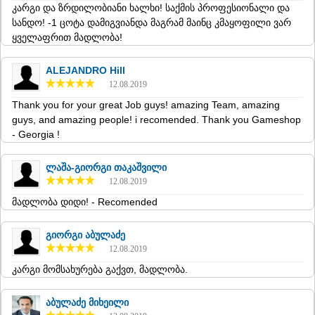
კარგი და ზრდილობიანი ხალხი! საქმის პროფესიონალი და
SAMTSKHE-JAVAKHETI
სანდო! -1 ცოტა დამიგვიანდა მაგრამ მაინც კმაყოფილი ვარ
ADIGENI
ყველაფრით მადლობა!
ASPINDZA
AKHALKALAKI
AKHALTSIKHE
ALEJANDRO Hill
BORJOMI
12.08.2019
NINOTSMINDA
Thank you for your great Job guys! amazing Team, amazing
ABASTUMANI
guys, and amazing people! i recomended. Thank you Gameshop
BAKURIANI
- Georgia !
VALE
KVEMO KARTLI
BOLNISI
ლაშა-გიორგი თაკაშვილი
GARDABANI
12.08.2019
DMANISI
მადლობა დიდი! - Recomended
TETRITSKARO
MARNEULI
გიორგი აბულაძე
RUSTAVI
12.08.2019
TSALKA
SHIDA KARTLI
კარგი მომსახურება გაქვთ, მადლობა.
GORI
KASPI
აბულაძე მიხეილი
KARELI