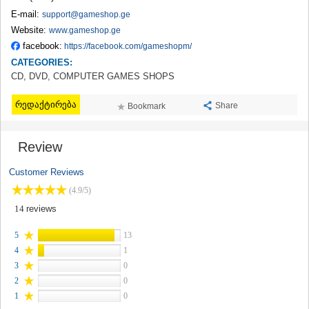
TERJOLA
E-mail:
support@gameshop.ge
SAMTREDIA
Website:
www.gameshop.ge
SACHKHERE
facebook:
https://facebook.com/gameshopm/
TKIBULI
CATEGORIES:
KUTAISI
CD, DVD, COMPUTER GAMES SHOPS
TSKALTUBO
CHIATURA
რედაქტირება
Share
Bookmark
KHARAGAULI
KHONI
KAKHETI
Review
AKHMETA
GURJAANI
Customer Reviews
DEDOPLISTSKARO
(4.9/5)
TELAVI
LAGODEKHI
14
reviews
SAGAREJO
SIGNAGI
5
13
KVARELI
4
1
TSNORI
3
0
MTSKHETA-MTIANETI
2
0
DUSHETI
1
0
TIANETI