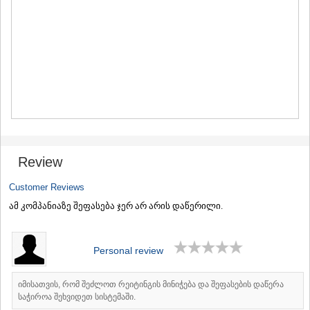
MTSKHETA
STEPANTSMINDA (KAZBEGI)
GUDAURI
AKHALGORI
RACHA-LECHKHUMI/KVEMO
SVANETI
AMBROLAURI
LENTEKHI
ONI
TSAGERI
SAMEGRELO/ZEMO SVANETI
Review
ABASHA
ZUGDIDI
Customer Reviews
MARTVILI
ამ კომპანიაზე შეფასება ჯერ არ არის დაწერილი.
MESTIA
SENAKI
POTI
CHKHOROTSKU
Personal review
TSALENJIKHA
KHOBI
იმისათვის, რომ შეძლოთ რეიტინგის მინიჭება და შეფასების დაწერა
ANAKLIA
საჭიროა შეხვიდეთ სისტემაში.
JVARI