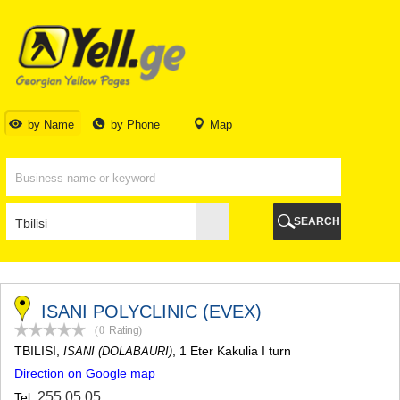
TBILISI
TBILISI
ABKHAZIA
GALI
ADJARA
BATUMI
by Name
by Phone
Map
KEDA
KOBULETI
SHUAKHEVI
KHELVACHAURI
KHULO
SEARCH
CHAKVI
GURIA
LANCHKHUTI
OZURGETI
CHOKHATAURI
ISANI POLYCLINIC (EVEX)
UREKI
(0
Rating
)
IMERETI
TBILISI
,
, 1 Eter Kakulia I turn
ISANI (DOLABAURI)
BAGHDATI
Direction on Google map
VANI
ZESTAPONI
255 05 05
Tel: