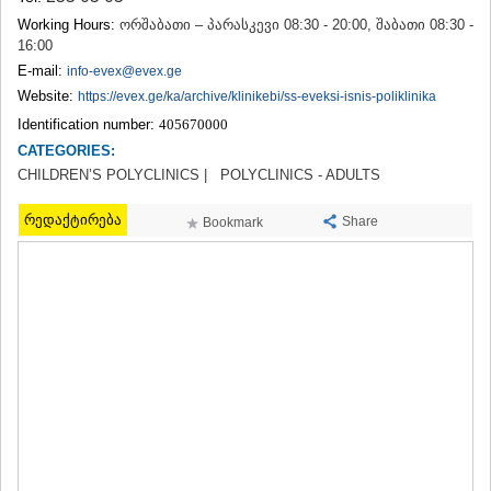
TERJOLA
Working Hours:
ორშაბათი – პარასკევი 08:30 - 20:00, შაბათი 08:30 -
SAMTREDIA
16:00
SACHKHERE
E-mail:
info-evex@evex.ge
TKIBULI
Website:
https://evex.ge/ka/archive/klinikebi/ss-eveksi-isnis-poliklinika
KUTAISI
Identification number:
405670000
TSKALTUBO
CHIATURA
CATEGORIES:
KHARAGAULI
CHILDREN’S POLYCLINICS |
POLYCLINICS - ADULTS
KHONI
KAKHETI
რედაქტირება
Share
Bookmark
AKHMETA
GURJAANI
DEDOPLISTSKARO
TELAVI
LAGODEKHI
SAGAREJO
SIGNAGI
KVARELI
TSNORI
MTSKHETA-MTIANETI
DUSHETI
TIANETI