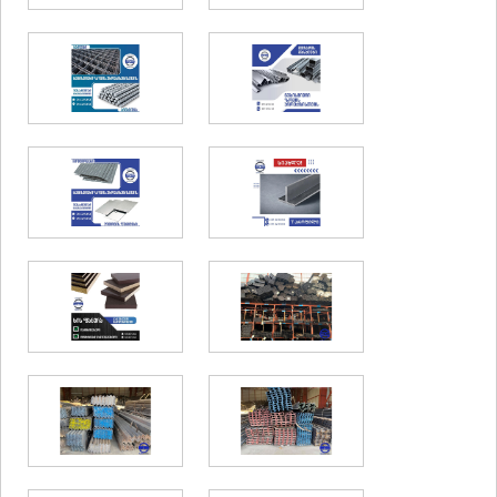
SAMTSKHE-JAVAKHETI
ADIGENI
ASPINDZA
AKHALKALAKI
AKHALTSIKHE
BORJOMI
NINOTSMINDA
ABASTUMANI
BAKURIANI
VALE
KVEMO KARTLI
BOLNISI
GARDABANI
DMANISI
TETRITSKARO
MARNEULI
RUSTAVI
TSALKA
SHIDA KARTLI
GORI
KASPI
KARELI