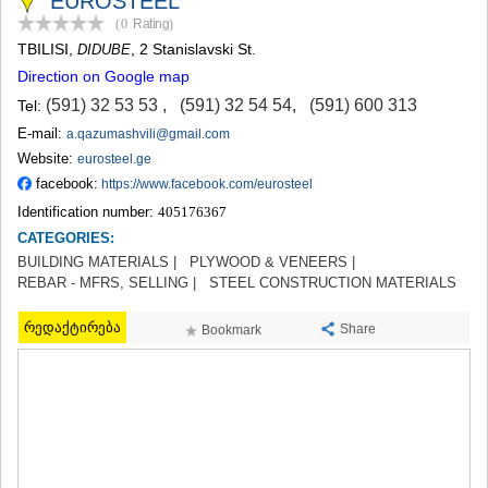
EUROSTEEL
TERJOLA
(0
Rating
)
SAMTREDIA
TBILISI
,
, 2 Stanislavski St.
DIDUBE
SACHKHERE
Direction on Google map
TKIBULI
KUTAISI
(591) 32 53 53
,
(591) 32 54 54
,
(591) 600 313
Tel:
TSKALTUBO
E-mail:
a.qazumashvili@gmail.com
CHIATURA
Website:
eurosteel.ge
KHARAGAULI
facebook:
https://www.facebook.com/eurosteel
KHONI
Identification number:
405176367
KAKHETI
CATEGORIES:
AKHMETA
GURJAANI
BUILDING MATERIALS |
PLYWOOD & VENEERS |
DEDOPLISTSKARO
REBAR - MFRS, SELLING |
STEEL CONSTRUCTION MATERIALS
TELAVI
LAGODEKHI
რედაქტირება
Share
Bookmark
SAGAREJO
SIGNAGI
KVARELI
TSNORI
MTSKHETA-MTIANETI
DUSHETI
TIANETI