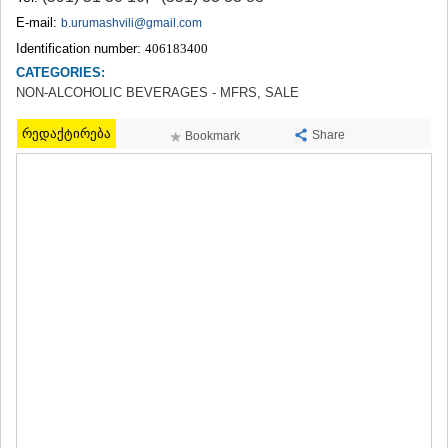
TERJOLA
E-mail:
b.urumashvili@gmail.com
SAMTREDIA
Identification number:
406183400
SACHKHERE
CATEGORIES:
TKIBULI
NON-ALCOHOLIC BEVERAGES - MFRS, SALE
KUTAISI
TSKALTUBO
რედაქტირება
CHIATURA
Share
Bookmark
KHARAGAULI
KHONI
KAKHETI
AKHMETA
GURJAANI
DEDOPLISTSKARO
TELAVI
LAGODEKHI
SAGAREJO
SIGNAGI
KVARELI
TSNORI
MTSKHETA-MTIANETI
DUSHETI
TIANETI