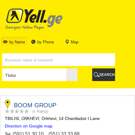
TBILISI
TBILISI
ABKHAZIA
GALI
ADJARA
BATUMI
by Name
by Phone
Map
KEDA
KOBULETI
SHUAKHEVI
KHELVACHAURI
KHULO
SEARCH
CHAKVI
GURIA
LANCHKHUTI
OZURGETI
CHOKHATAURI
BOOM GROUP
UREKI
(0
Rating
)
IMERETI
TBILISI
,
, Orkhevi, 14 Chantladze I Lane
ORKHEVI
BAGHDATI
Direction on Google map
VANI
ZESTAPONI
(591) 51 30 10
,
(551) 33 33 88
Tel: