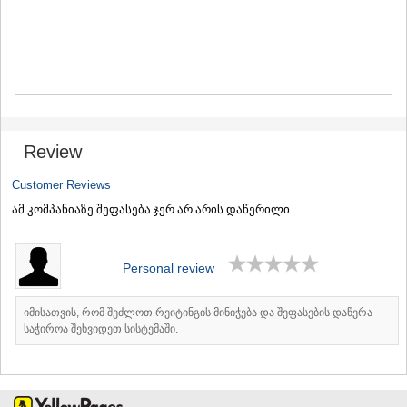
MTSKHETA
STEPANTSMINDA (KAZBEGI)
GUDAURI
AKHALGORI
RACHA-LECHKHUMI/KVEMO
SVANETI
AMBROLAURI
LENTEKHI
Review
ONI
TSAGERI
Customer Reviews
SAMEGRELO/ZEMO SVANETI
ამ კომპანიაზე შეფასება ჯერ არ არის დაწერილი.
ABASHA
ZUGDIDI
MARTVILI
Personal review
MESTIA
SENAKI
POTI
იმისათვის, რომ შეძლოთ რეიტინგის მინიჭება და შეფასების დაწერა
CHKHOROTSKU
საჭიროა შეხვიდეთ სისტემაში.
TSALENJIKHA
KHOBI
ANAKLIA
JVARI