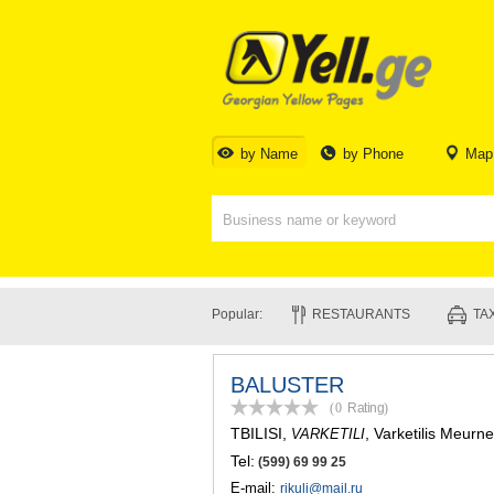
by Name
by Phone
Map
Popular:
RESTAURANTS
TAX
BALUSTER
(0
Rating
)
TBILISI
,
, Varketilis Meurn
VARKETILI
Tel:
(599) 69 99 25
E-mail:
rikuli@mail.ru