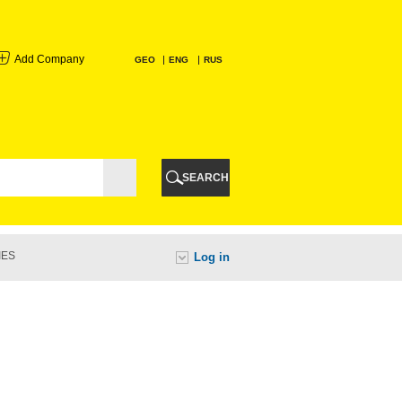
Add Company
GEO
ENG
RUS
I
AURI
SEARCH
TI
IES
Log in
URI
I
A