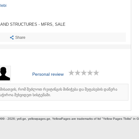
SACHKHE
lebi
TKIBULI
KUTAISI
TSKALTUB
AND STRUCTURES - MFRS, SALE
CHIATURA
KHARAGAU
Share
KHONI
KAKHETI
AKHMETA
GURJAANI
DEDOPLIS
TELAVI
Personal review
LAGODEKH
SAGAREJO
იმისათვის, რომ შეძლოთ რეიტინგის მინიჭება და შეფასების დაწერა
SIGNAGI
აჭიროა შეხვიდეთ სისტემაში.
KVARELI
TSNORI
MTSKHETA-M
DUSHETI
999 - 2026; yell.ge, yellowpages.ge, YellowPages
are trademarks of ltd "Yellow Pages Tbilisi" in 
TIANETI
MTSKHETA
STEPANTSM