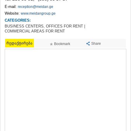
TERJOLA
E-mail:
reception@meidan.ge
SAMTREDIA
Website:
www.meidangroup.ge
SACHKHERE
CATEGORIES:
TKIBULI
BUSINESS CENTERS, OFFICES FOR RENT |
KUTAISI
COMMERCIAL AREAS FOR RENT
TSKALTUBO
CHIATURA
რედაქტირება
Share
Bookmark
KHARAGAULI
KHONI
KAKHETI
AKHMETA
GURJAANI
DEDOPLISTSKARO
TELAVI
LAGODEKHI
SAGAREJO
SIGNAGI
KVARELI
TSNORI
MTSKHETA-MTIANETI
DUSHETI
TIANETI