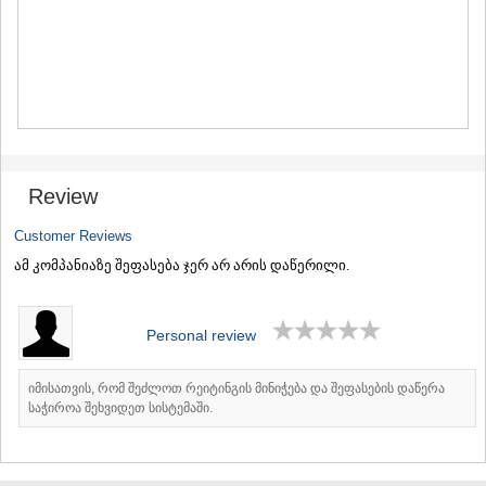
MTSKHETA
STEPANTSMINDA (KAZBEGI)
GUDAURI
AKHALGORI
RACHA-LECHKHUMI/KVEMO
SVANETI
AMBROLAURI
LENTEKHI
ONI
Review
TSAGERI
SAMEGRELO/ZEMO SVANETI
Customer Reviews
ABASHA
ამ კომპანიაზე შეფასება ჯერ არ არის დაწერილი.
ZUGDIDI
MARTVILI
MESTIA
Personal review
SENAKI
POTI
CHKHOROTSKU
იმისათვის, რომ შეძლოთ რეიტინგის მინიჭება და შეფასების დაწერა
საჭიროა შეხვიდეთ სისტემაში.
TSALENJIKHA
KHOBI
ANAKLIA
JVARI