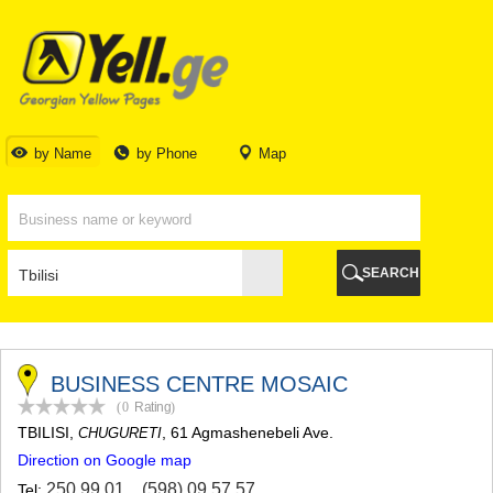
TBILISI
TBILISI
ABKHAZIA
GALI
ADJARA
BATUMI
by Name
by Phone
Map
KEDA
KOBULETI
SHUAKHEVI
KHELVACHAURI
KHULO
SEARCH
CHAKVI
GURIA
LANCHKHUTI
OZURGETI
CHOKHATAURI
BUSINESS CENTRE MOSAIC
UREKI
(0
Rating
)
IMERETI
TBILISI
,
, 61 Agmashenebeli Ave.
CHUGURETI
BAGHDATI
Direction on Google map
VANI
ZESTAPONI
250 99 01
,
(598) 09 57 57
Tel: