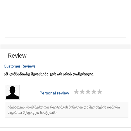
MTSKHETA
STEPANTSMINDA (KAZBEGI)
GUDAURI
AKHALGORI
RACHA-LECHKHUMI/KVEMO
SVANETI
AMBROLAURI
LENTEKHI
ONI
Review
TSAGERI
SAMEGRELO/ZEMO SVANETI
Customer Reviews
ABASHA
ამ კომპანიაზე შეფასება ჯერ არ არის დაწერილი.
ZUGDIDI
MARTVILI
MESTIA
SENAKI
Personal review
POTI
CHKHOROTSKU
იმისათვის, რომ შეძლოთ რეიტინგის მინიჭება და შეფასების დაწერა
TSALENJIKHA
საჭიროა შეხვიდეთ სისტემაში.
KHOBI
ANAKLIA
JVARI