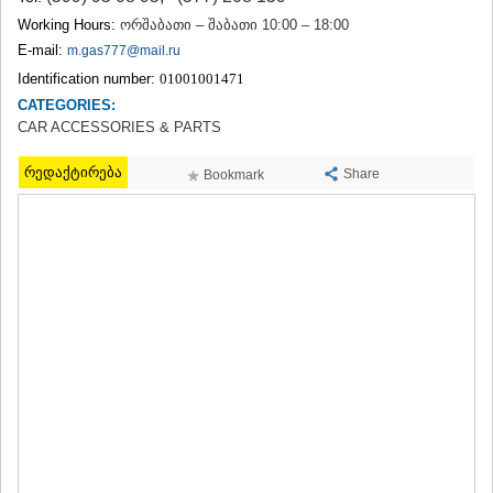
TERJOLA
Working Hours:
ორშაბათი – შაბათი 10:00 – 18:00
SAMTREDIA
E-mail:
m.gas777@mail.ru
SACHKHERE
Identification number:
01001001471
TKIBULI
CATEGORIES:
KUTAISI
TSKALTUBO
CAR ACCESSORIES & PARTS
CHIATURA
KHARAGAULI
რედაქტირება
Share
Bookmark
KHONI
KAKHETI
AKHMETA
GURJAANI
DEDOPLISTSKARO
TELAVI
LAGODEKHI
SAGAREJO
SIGNAGI
KVARELI
TSNORI
MTSKHETA-MTIANETI
DUSHETI
TIANETI