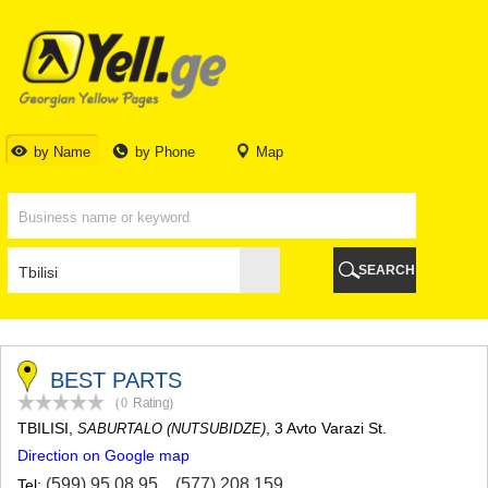
TBILISI
TBILISI
ABKHAZIA
GALI
ADJARA
BATUMI
by Name
by Phone
Map
KEDA
KOBULETI
SHUAKHEVI
KHELVACHAURI
KHULO
SEARCH
CHAKVI
GURIA
LANCHKHUTI
OZURGETI
CHOKHATAURI
BEST PARTS
UREKI
(0
Rating
)
IMERETI
TBILISI
,
, 3 Avto Varazi St.
SABURTALO (NUTSUBIDZE)
BAGHDATI
Direction on Google map
VANI
ZESTAPONI
(599) 95 08 95
,
(577) 208 159
Tel: