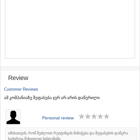
MTSKHETA
STEPANTSMINDA (KAZBEGI)
GUDAURI
AKHALGORI
RACHA-LECHKHUMI/KVEMO
SVANETI
AMBROLAURI
LENTEKHI
ONI
TSAGERI
SAMEGRELO/ZEMO SVANETI
ABASHA
Review
ZUGDIDI
MARTVILI
Customer Reviews
MESTIA
ამ კომპანიაზე შეფასება ჯერ არ არის დაწერილი.
SENAKI
POTI
CHKHOROTSKU
Personal review
TSALENJIKHA
KHOBI
ANAKLIA
იმისათვის, რომ შეძლოთ რეიტინგის მინიჭება და შეფასების დაწერა
JVARI
საჭიროა შეხვიდეთ სისტემაში.