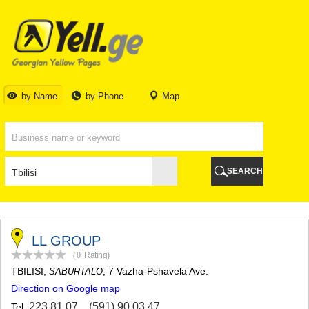
TBILISI
TBILISI
ABKHAZIA
GALI
ADJARA
BATUMI
by Name
by Phone
Map
KEDA
KOBULETI
SHUAKHEVI
KHELVACHAURI
KHULO
SEARCH
CHAKVI
GURIA
LANCHKHUTI
OZURGETI
CHOKHATAURI
LL GROUP
UREKI
(0
Rating
)
IMERETI
TBILISI
,
, 7 Vazha-Pshavela Ave.
SABURTALO
BAGHDATI
Direction on Google map
VANI
ZESTAPONI
223 81 07
,
(591) 90 03 47
Tel: