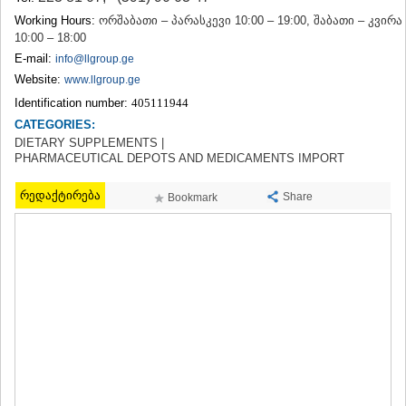
TERJOLA
Working Hours:
ორშაბათი – პარასკევი 10:00 – 19:00, შაბათი – კვირა
SAMTREDIA
10:00 – 18:00
SACHKHERE
E-mail:
info@llgroup.ge
TKIBULI
Website:
www.llgroup.ge
KUTAISI
Identification number:
405111944
TSKALTUBO
CHIATURA
CATEGORIES:
KHARAGAULI
DIETARY SUPPLEMENTS |
PHARMACEUTICAL DEPOTS AND MEDICAMENTS IMPORT
KHONI
KAKHETI
რედაქტირება
Share
Bookmark
AKHMETA
GURJAANI
DEDOPLISTSKARO
TELAVI
LAGODEKHI
SAGAREJO
SIGNAGI
KVARELI
TSNORI
MTSKHETA-MTIANETI
DUSHETI
TIANETI