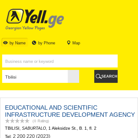
TBILISI
TBILISI
ABKHAZIA
GALI
ADJARA
BATUMI
by Name
by Phone
Map
KEDA
KOBULETI
SHUAKHEVI
KHELVACHAURI
KHULO
SEARCH
CHAKVI
GURIA
LANCHKHUTI
OZURGETI
CHOKHATAURI
EDUCATIONAL AND SCIENTIFIC
UREKI
INFRASTRUCTURE DEVELOPMENT AGENCY
IMERETI
(0
Rating
)
BAGHDATI
TBILISI
,
, 1 Aleksidze St., B. 1, fl. 2
SABURTALO
VANI
2 200 220 (2023)
Tel:
ZESTAPONI