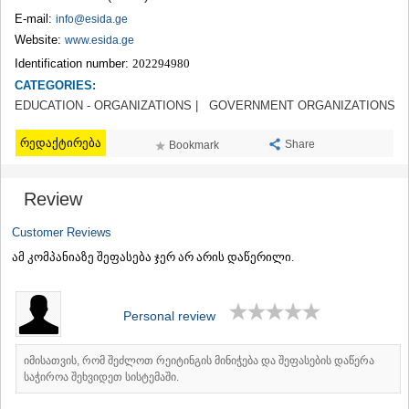
TERJOLA
E-mail:
info@esida.ge
SAMTREDIA
Website:
www.esida.ge
SACHKHERE
Identification number:
202294980
TKIBULI
CATEGORIES:
KUTAISI
TSKALTUBO
EDUCATION - ORGANIZATIONS |
GOVERNMENT ORGANIZATIONS
CHIATURA
KHARAGAULI
რედაქტირება
Share
Bookmark
KHONI
KAKHETI
Review
AKHMETA
GURJAANI
Customer Reviews
DEDOPLISTSKARO
TELAVI
ამ კომპანიაზე შეფასება ჯერ არ არის დაწერილი.
LAGODEKHI
SAGAREJO
SIGNAGI
Personal review
KVARELI
TSNORI
იმისათვის, რომ შეძლოთ რეიტინგის მინიჭება და შეფასების დაწერა
MTSKHETA-MTIANETI
საჭიროა შეხვიდეთ სისტემაში.
DUSHETI
TIANETI