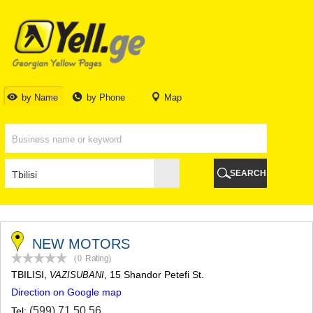
TBILISI
TBILISI
ABKHAZIA
GALI
ADJARA
BATUMI
by Name
by Phone
Map
KEDA
KOBULETI
SHUAKHEVI
KHELVACHAURI
KHULO
SEARCH
CHAKVI
GURIA
LANCHKHUTI
OZURGETI
CHOKHATAURI
NEW MOTORS
UREKI
(0
Rating
)
IMERETI
TBILISI
,
, 15 Shandor Petefi St.
VAZISUBANI
BAGHDATI
Direction on Google map
VANI
ZESTAPONI
(599) 71 50 56
Tel: