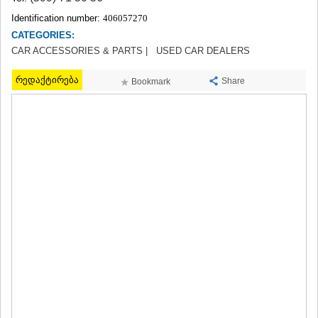
TERJOLA
Identification number:
406057270
SAMTREDIA
CATEGORIES:
SACHKHERE
CAR ACCESSORIES & PARTS |
USED CAR DEALERS
TKIBULI
KUTAISI
რედაქტირება
Share
TSKALTUBO
Bookmark
CHIATURA
KHARAGAULI
KHONI
KAKHETI
AKHMETA
GURJAANI
DEDOPLISTSKARO
TELAVI
LAGODEKHI
SAGAREJO
SIGNAGI
KVARELI
TSNORI
MTSKHETA-MTIANETI
DUSHETI
TIANETI