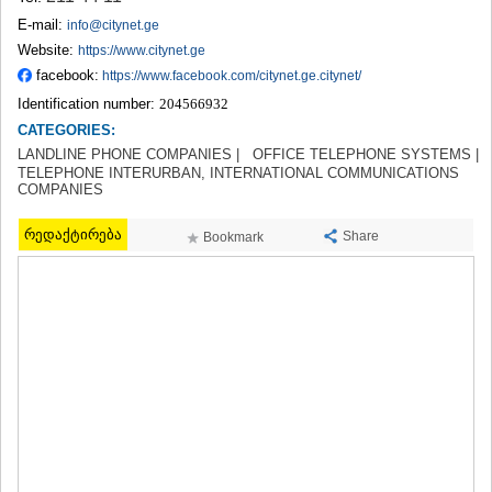
TERJOLA
E-mail:
info@citynet.ge
SAMTREDIA
Website:
https://www.citynet.ge
SACHKHERE
facebook:
https://www.facebook.com/citynet.ge.citynet/
TKIBULI
Identification number:
204566932
KUTAISI
TSKALTUBO
CATEGORIES:
CHIATURA
LANDLINE PHONE COMPANIES |
OFFICE TELEPHONE SYSTEMS |
KHARAGAULI
TELEPHONE INTERURBAN, INTERNATIONAL COMMUNICATIONS
COMPANIES
KHONI
KAKHETI
რედაქტირება
Share
Bookmark
AKHMETA
GURJAANI
DEDOPLISTSKARO
TELAVI
LAGODEKHI
SAGAREJO
SIGNAGI
KVARELI
TSNORI
MTSKHETA-MTIANETI
DUSHETI
TIANETI