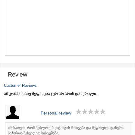
MTSKHETA
STEPANTSMINDA (KAZBEGI)
GUDAURI
AKHALGORI
RACHA-LECHKHUMI/KVEMO
SVANETI
AMBROLAURI
LENTEKHI
ONI
TSAGERI
SAMEGRELO/ZEMO SVANETI
ABASHA
Review
ZUGDIDI
MARTVILI
Customer Reviews
MESTIA
ამ კომპანიაზე შეფასება ჯერ არ არის დაწერილი.
SENAKI
POTI
CHKHOROTSKU
Personal review
TSALENJIKHA
KHOBI
ANAKLIA
იმისათვის, რომ შეძლოთ რეიტინგის მინიჭება და შეფასების დაწერა
JVARI
საჭიროა შეხვიდეთ სისტემაში.