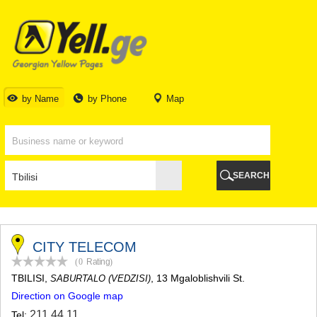
TBILISI
TBILISI
ABKHAZIA
GALI
ADJARA
BATUMI
by Name
by Phone
Map
KEDA
KOBULETI
SHUAKHEVI
KHELVACHAURI
KHULO
SEARCH
CHAKVI
GURIA
LANCHKHUTI
OZURGETI
CHOKHATAURI
CITY TELECOM
UREKI
(0
Rating
)
IMERETI
TBILISI
,
, 13 Mgaloblishvili St.
SABURTALO (VEDZISI)
BAGHDATI
Direction on Google map
VANI
ZESTAPONI
211 44 11
Tel: