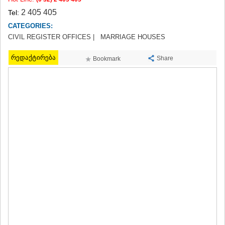
TERJOLA
2 405 405
Tel:
SAMTREDIA
CATEGORIES:
SACHKHERE
CIVIL REGISTER OFFICES |
MARRIAGE HOUSES
TKIBULI
KUTAISI
რედაქტირება
TSKALTUBO
Share
Bookmark
CHIATURA
KHARAGAULI
KHONI
KAKHETI
AKHMETA
GURJAANI
DEDOPLISTSKARO
TELAVI
LAGODEKHI
SAGAREJO
SIGNAGI
KVARELI
TSNORI
MTSKHETA-MTIANETI
DUSHETI
TIANETI