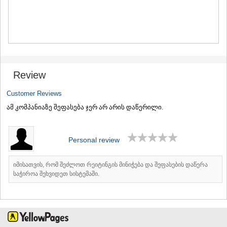
MTSKHETA
STEPANTSMINDA (KAZBEGI)
GUDAURI
AKHALGORI
RACHA-LECHKHUMI/KVEMO
SVANETI
AMBROLAURI
Review
LENTEKHI
ONI
Customer Reviews
TSAGERI
ამ კომპანიაზე შეფასება ჯერ არ არის დაწერილი.
SAMEGRELO/ZEMO SVANETI
ABASHA
ZUGDIDI
Personal review
MARTVILI
MESTIA
SENAKI
იმისათვის, რომ შეძლოთ რეიტინგის მინიჭება და შეფასების დაწერა
POTI
საჭიროა შეხვიდეთ სისტემაში.
CHKHOROTSKU
TSALENJIKHA
KHOBI
ANAKLIA
JVARI