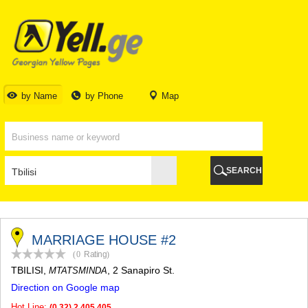
TBILISI
TBILISI
ABKHAZIA
GALI
ADJARA
BATUMI
by Name
by Phone
Map
KEDA
KOBULETI
SHUAKHEVI
KHELVACHAURI
KHULO
SEARCH
CHAKVI
GURIA
LANCHKHUTI
OZURGETI
CHOKHATAURI
MARRIAGE HOUSE #2
UREKI
(0
Rating
)
IMERETI
TBILISI
,
, 2 Sanapiro St.
MTATSMINDA
BAGHDATI
Direction on Google map
VANI
ZESTAPONI
Hot Line:
(0 32) 2 405 405