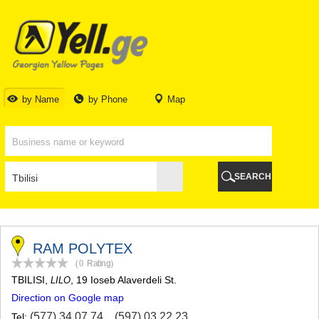
TBILISI
TBILISI
ABKHAZIA
GALI
ADJARA
BATUMI
by Name
by Phone
Map
KEDA
KOBULETI
SHUAKHEVI
KHELVACHAURI
KHULO
SEARCH
CHAKVI
GURIA
LANCHKHUTI
OZURGETI
CHOKHATAURI
RAM POLYTEX
UREKI
(0
Rating
)
IMERETI
TBILISI
,
, 19 Ioseb Alaverdeli St.
LILO
BAGHDATI
Direction on Google map
VANI
ZESTAPONI
(577) 34 07 74
,
(597) 03 22 23
Tel: