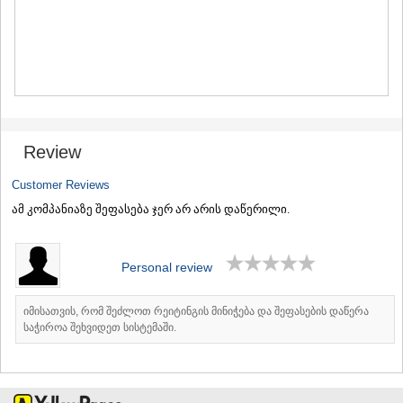
MTSKHETA
STEPANTSMINDA (KAZBEGI)
GUDAURI
AKHALGORI
RACHA-LECHKHUMI/KVEMO
SVANETI
AMBROLAURI
LENTEKHI
Review
ONI
TSAGERI
Customer Reviews
SAMEGRELO/ZEMO SVANETI
ამ კომპანიაზე შეფასება ჯერ არ არის დაწერილი.
ABASHA
ZUGDIDI
MARTVILI
Personal review
MESTIA
SENAKI
POTI
იმისათვის, რომ შეძლოთ რეიტინგის მინიჭება და შეფასების დაწერა
CHKHOROTSKU
საჭიროა შეხვიდეთ სისტემაში.
TSALENJIKHA
KHOBI
ANAKLIA
JVARI