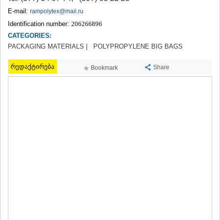
TERJOLA
E-mail:
rampolytex@mail.ru
SAMTREDIA
Identification number:
206266896
SACHKHERE
CATEGORIES:
TKIBULI
PACKAGING MATERIALS |
KUTAISI
POLYPROPYLENE BIG BAGS
TSKALTUBO
რედაქტირება
CHIATURA
Share
Bookmark
KHARAGAULI
KHONI
KAKHETI
AKHMETA
GURJAANI
DEDOPLISTSKARO
TELAVI
LAGODEKHI
SAGAREJO
SIGNAGI
KVARELI
TSNORI
MTSKHETA-MTIANETI
DUSHETI
TIANETI