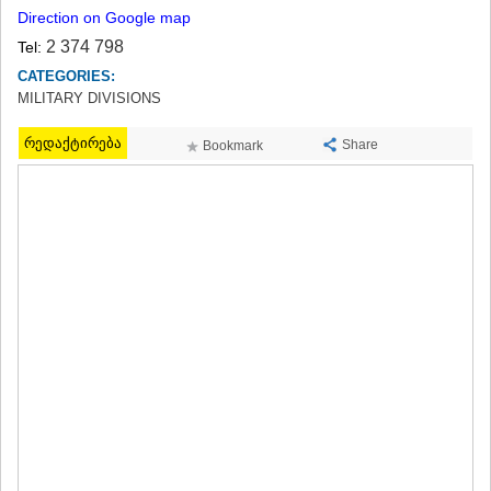
Direction on Google map
TERJOLA
SAMTREDIA
2 374 798
Tel:
SACHKHERE
CATEGORIES:
TKIBULI
MILITARY DIVISIONS
KUTAISI
TSKALTUBO
რედაქტირება
Share
Bookmark
CHIATURA
KHARAGAULI
KHONI
KAKHETI
AKHMETA
GURJAANI
DEDOPLISTSKARO
TELAVI
LAGODEKHI
SAGAREJO
SIGNAGI
KVARELI
TSNORI
MTSKHETA-MTIANETI
DUSHETI
TIANETI