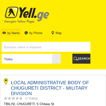
TBILISI
TBILISI
ABKHAZIA
GALI
ADJARA
BATUMI
by Name
by Phone
Map
KEDA
KOBULETI
SHUAKHEVI
KHELVACHAURI
KHULO
SEARCH
CHAKVI
GURIA
LANCHKHUTI
OZURGETI
CHOKHATAURI
LOCAL ADMINISTRATIVE BODY OF
UREKI
CHUGURETI DISTRICT - MILITARY
IMERETI
DIVISION
BAGHDATI
(0
Rating
)
VANI
TBILISI
,
, 5 Chitaia St.
CHUGURETI
ZESTAPONI