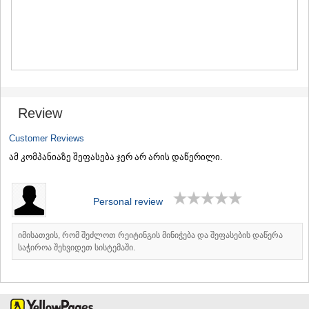
MTSKHETA
STEPANTSMINDA (KAZBEGI)
GUDAURI
AKHALGORI
RACHA-LECHKHUMI/KVEMO
SVANETI
AMBROLAURI
LENTEKHI
Review
ONI
TSAGERI
Customer Reviews
SAMEGRELO/ZEMO SVANETI
ამ კომპანიაზე შეფასება ჯერ არ არის დაწერილი.
ABASHA
ZUGDIDI
MARTVILI
Personal review
MESTIA
SENAKI
POTI
იმისათვის, რომ შეძლოთ რეიტინგის მინიჭება და შეფასების დაწერა
CHKHOROTSKU
საჭიროა შეხვიდეთ სისტემაში.
TSALENJIKHA
KHOBI
ANAKLIA
JVARI