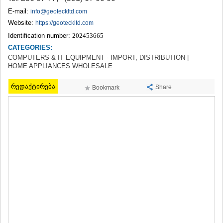
TERJOLA
E-mail:
info@geoteckltd.com
SAMTREDIA
Website:
https://geoteckltd.com
SACHKHERE
Identification number:
202453665
TKIBULI
CATEGORIES:
KUTAISI
TSKALTUBO
COMPUTERS & IT EQUIPMENT - IMPORT, DISTRIBUTION |
HOME APPLIANCES WHOLESALE
CHIATURA
KHARAGAULI
რედაქტირება
KHONI
Share
Bookmark
KAKHETI
AKHMETA
GURJAANI
DEDOPLISTSKARO
TELAVI
LAGODEKHI
SAGAREJO
SIGNAGI
KVARELI
TSNORI
MTSKHETA-MTIANETI
DUSHETI
TIANETI