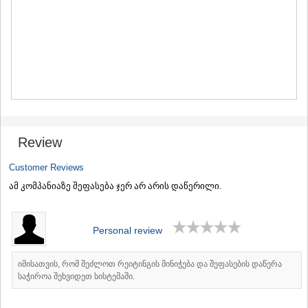
MTSKHETA
STEPANTSMINDA (KAZBEGI)
GUDAURI
AKHALGORI
RACHA-LECHKHUMI/KVEMO
SVANETI
AMBROLAURI
LENTEKHI
ONI
TSAGERI
Review
SAMEGRELO/ZEMO SVANETI
ABASHA
Customer Reviews
ZUGDIDI
ამ კომპანიაზე შეფასება ჯერ არ არის დაწერილი.
MARTVILI
MESTIA
SENAKI
Personal review
POTI
CHKHOROTSKU
TSALENJIKHA
იმისათვის, რომ შეძლოთ რეიტინგის მინიჭება და შეფასების დაწერა
KHOBI
საჭიროა შეხვიდეთ სისტემაში.
ANAKLIA
JVARI