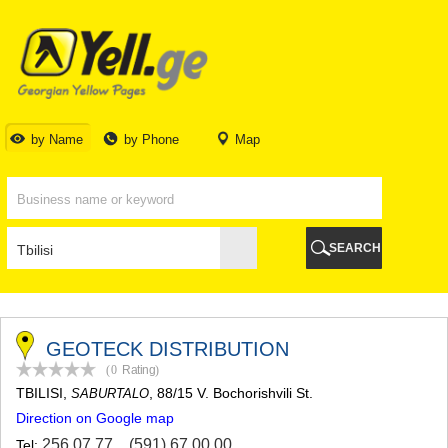
TBILISI
TBILISI
ABKHAZIA
GALI
ADJARA
BATUMI
by Name
by Phone
Map
KEDA
KOBULETI
SHUAKHEVI
KHELVACHAURI
KHULO
SEARCH
CHAKVI
GURIA
LANCHKHUTI
OZURGETI
CHOKHATAURI
GEOTECK DISTRIBUTION
UREKI
(0
Rating
)
IMERETI
TBILISI
,
, 88/15 V. Bochorishvili St.
SABURTALO
BAGHDATI
Direction on Google map
VANI
ZESTAPONI
256 07 77
,
(591) 67 00 00
Tel: