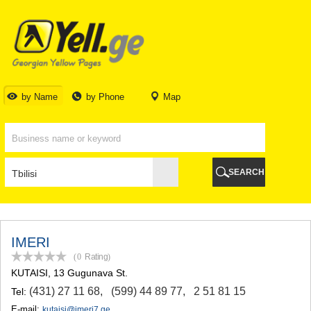
TBILISI
TBILISI
ABKHAZIA
GALI
ADJARA
BATUMI
by Name
by Phone
Map
KEDA
KOBULETI
SHUAKHEVI
KHELVACHAURI
KHULO
SEARCH
CHAKVI
GURIA
LANCHKHUTI
OZURGETI
CHOKHATAURI
IMERI
UREKI
(0
Rating
)
IMERETI
KUTAISI
, 13 Gugunava St.
BAGHDATI
(431) 27 11 68
,
(599) 44 89 77
,
2 51 81 15
Tel:
VANI
ZESTAPONI
E-mail:
kutaisi@imeri7.ge