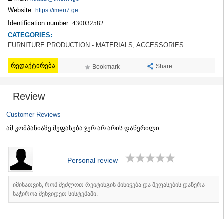
TERJOLA
Website:
https://imeri7.ge
SAMTREDIA
Identification number:
430032582
SACHKHERE
CATEGORIES:
TKIBULI
FURNITURE PRODUCTION - MATERIALS, ACCESSORIES
KUTAISI
TSKALTUBO
რედაქტირება
Share
Bookmark
CHIATURA
KHARAGAULI
KHONI
Review
KAKHETI
AKHMETA
Customer Reviews
GURJAANI
ამ კომპანიაზე შეფასება ჯერ არ არის დაწერილი.
DEDOPLISTSKARO
TELAVI
LAGODEKHI
SAGAREJO
Personal review
SIGNAGI
KVARELI
იმისათვის, რომ შეძლოთ რეიტინგის მინიჭება და შეფასების დაწერა
TSNORI
საჭიროა შეხვიდეთ სისტემაში.
MTSKHETA-MTIANETI
DUSHETI
TIANETI