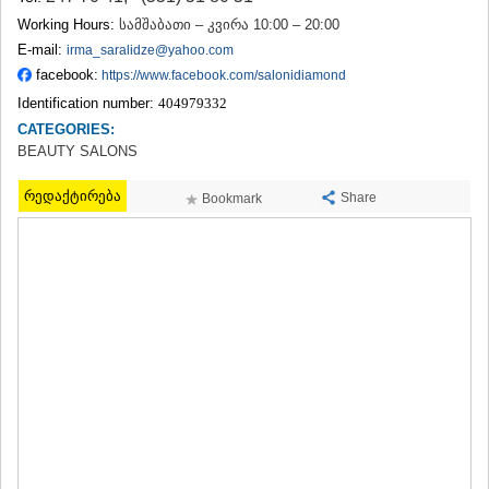
TERJOLA
Working Hours:
სამშაბათი – კვირა 10:00 – 20:00
SAMTREDIA
E-mail:
irma_saralidze@yahoo.com
SACHKHERE
facebook:
https://www.facebook.com/salonidiamond
TKIBULI
Identification number:
404979332
KUTAISI
TSKALTUBO
CATEGORIES:
CHIATURA
BEAUTY SALONS
KHARAGAULI
KHONI
რედაქტირება
Share
Bookmark
KAKHETI
AKHMETA
GURJAANI
DEDOPLISTSKARO
TELAVI
LAGODEKHI
SAGAREJO
SIGNAGI
KVARELI
TSNORI
MTSKHETA-MTIANETI
DUSHETI
TIANETI