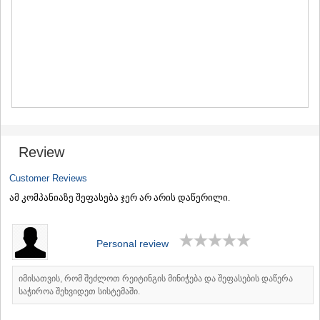
MTSKHETA
STEPANTSMINDA (KAZBEGI)
GUDAURI
AKHALGORI
RACHA-LECHKHUMI/KVEMO
SVANETI
AMBROLAURI
LENTEKHI
ONI
TSAGERI
Review
SAMEGRELO/ZEMO SVANETI
ABASHA
Customer Reviews
ZUGDIDI
ამ კომპანიაზე შეფასება ჯერ არ არის დაწერილი.
MARTVILI
MESTIA
SENAKI
POTI
Personal review
CHKHOROTSKU
TSALENJIKHA
იმისათვის, რომ შეძლოთ რეიტინგის მინიჭება და შეფასების დაწერა
KHOBI
საჭიროა შეხვიდეთ სისტემაში.
ANAKLIA
JVARI