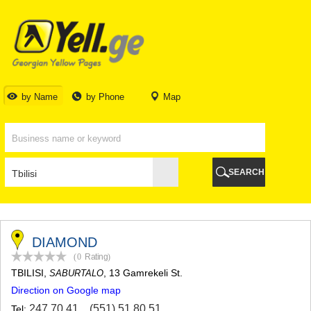
TBILISI
TBILISI
ABKHAZIA
GALI
ADJARA
BATUMI
by Name
by Phone
Map
KEDA
KOBULETI
SHUAKHEVI
KHELVACHAURI
KHULO
SEARCH
CHAKVI
GURIA
LANCHKHUTI
OZURGETI
CHOKHATAURI
DIAMOND
UREKI
(0
Rating
)
IMERETI
TBILISI
,
, 13 Gamrekeli St.
SABURTALO
BAGHDATI
Direction on Google map
VANI
ZESTAPONI
247 70 41
,
(551) 51 80 51
Tel: