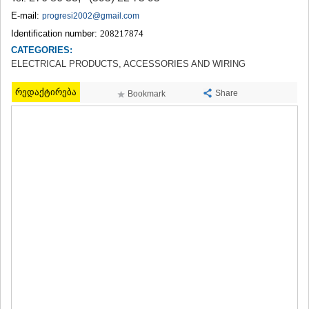
TERJOLA
E-mail:
progresi2002@gmail.com
SAMTREDIA
Identification number:
208217874
SACHKHERE
CATEGORIES:
TKIBULI
ELECTRICAL PRODUCTS, ACCESSORIES AND WIRING
KUTAISI
TSKALTUBO
რედაქტირება
CHIATURA
Share
Bookmark
KHARAGAULI
KHONI
KAKHETI
AKHMETA
GURJAANI
DEDOPLISTSKARO
TELAVI
LAGODEKHI
SAGAREJO
SIGNAGI
KVARELI
TSNORI
MTSKHETA-MTIANETI
DUSHETI
TIANETI