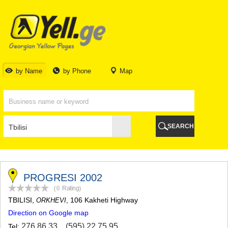
TBILISI
TBILISI
ABKHAZIA
GALI
ADJARA
BATUMI
by Name
by Phone
Map
KEDA
KOBULETI
SHUAKHEVI
KHELVACHAURI
KHULO
SEARCH
CHAKVI
GURIA
LANCHKHUTI
OZURGETI
CHOKHATAURI
PROGRESI 2002
UREKI
(0
Rating
)
IMERETI
TBILISI
,
, 106 Kakheti Highway
ORKHEVI
BAGHDATI
Direction on Google map
VANI
ZESTAPONI
276 86 33
,
(595) 22 75 95
Tel: