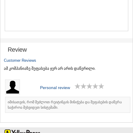
MTSKHETA
STEPANTSMINDA (KAZBEGI)
GUDAURI
AKHALGORI
RACHA-LECHKHUMI/KVEMO
SVANETI
AMBROLAURI
LENTEKHI
Review
ONI
TSAGERI
Customer Reviews
SAMEGRELO/ZEMO SVANETI
ამ კომპანიაზე შეფასება ჯერ არ არის დაწერილი.
ABASHA
ZUGDIDI
MARTVILI
Personal review
MESTIA
SENAKI
POTI
იმისათვის, რომ შეძლოთ რეიტინგის მინიჭება და შეფასების დაწერა
CHKHOROTSKU
საჭიროა შეხვიდეთ სისტემაში.
TSALENJIKHA
KHOBI
ANAKLIA
JVARI