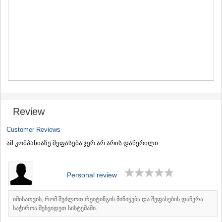
MTSKHETA
STEPANTSMINDA (KAZBEGI)
GUDAURI
AKHALGORI
RACHA-LECHKHUMI/KVEMO
SVANETI
AMBROLAURI
LENTEKHI
ONI
TSAGERI
SAMEGRELO/ZEMO SVANETI
Review
ABASHA
ZUGDIDI
Customer Reviews
MARTVILI
ამ კომპანიაზე შეფასება ჯერ არ არის დაწერილი.
MESTIA
SENAKI
POTI
Personal review
CHKHOROTSKU
TSALENJIKHA
KHOBI
იმისათვის, რომ შეძლოთ რეიტინგის მინიჭება და შეფასების დაწერა
ANAKLIA
საჭიროა შეხვიდეთ სისტემაში.
JVARI