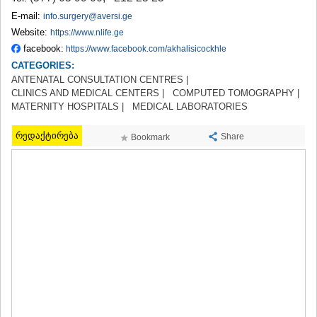
TERJOLA
E-mail:
info.surgery@aversi.ge
SAMTREDIA
Website:
https://www.nlife.ge
SACHKHERE
facebook:
https://www.facebook.com/akhalisicockhle
TKIBULI
CATEGORIES:
KUTAISI
ANTENATAL CONSULTATION CENTRES |
TSKALTUBO
CLINICS AND MEDICAL CENTERS |
COMPUTED TOMOGRAPHY |
CHIATURA
MATERNITY HOSPITALS |
MEDICAL LABORATORIES
KHARAGAULI
KHONI
რედაქტირება
Share
Bookmark
KAKHETI
AKHMETA
GURJAANI
DEDOPLISTSKARO
TELAVI
LAGODEKHI
SAGAREJO
SIGNAGI
KVARELI
TSNORI
MTSKHETA-MTIANETI
DUSHETI
TIANETI