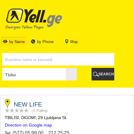
TBILISI
TBILISI
ABKHAZIA
GALI
ADJARA
BATUMI
by Name
by Phone
Map
KEDA
KOBULETI
SHUAKHEVI
KHELVACHAURI
KHULO
SEARCH
CHAKVI
GURIA
LANCHKHUTI
OZURGETI
CHOKHATAURI
NEW LIFE
UREKI
(0
Rating
)
IMERETI
TBILISI
,
, 29 Ljubljana St.
DIGOMI
BAGHDATI
Direction on Google map
VANI
ZESTAPONI
(577) 05 99 00
,
212 25 25
Tel: