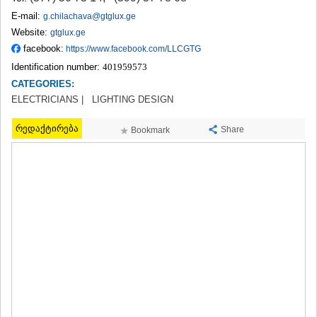
TERJOLA
E-mail:
g.chilachava@gtglux.ge
SAMTREDIA
Website:
gtglux.ge
SACHKHERE
facebook:
https://www.facebook.com/LLCGTG
TKIBULI
Identification number:
401959573
KUTAISI
TSKALTUBO
CATEGORIES:
CHIATURA
ELECTRICIANS |
LIGHTING DESIGN
KHARAGAULI
KHONI
რედაქტირება
Share
Bookmark
KAKHETI
AKHMETA
GURJAANI
DEDOPLISTSKARO
TELAVI
LAGODEKHI
SAGAREJO
SIGNAGI
KVARELI
TSNORI
MTSKHETA-MTIANETI
DUSHETI
TIANETI