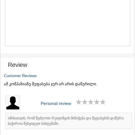
MTSKHETA
STEPANTSMINDA (KAZBEGI)
GUDAURI
AKHALGORI
RACHA-LECHKHUMI/KVEMO
SVANETI
AMBROLAURI
LENTEKHI
ONI
TSAGERI
Review
SAMEGRELO/ZEMO SVANETI
ABASHA
Customer Reviews
ZUGDIDI
MARTVILI
ამ კომპანიაზე შეფასება ჯერ არ არის დაწერილი.
MESTIA
SENAKI
POTI
Personal review
CHKHOROTSKU
TSALENJIKHA
იმისათვის, რომ შეძლოთ რეიტინგის მინიჭება და შეფასების დაწერა
KHOBI
საჭიროა შეხვიდეთ სისტემაში.
ANAKLIA
JVARI