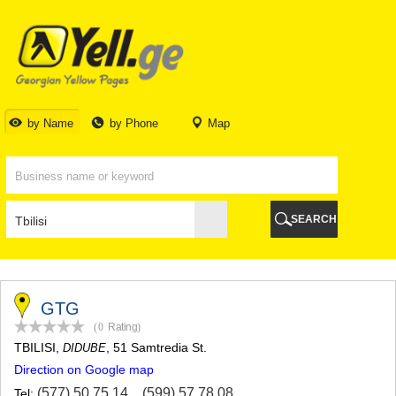
TBILISI
TBILISI
ABKHAZIA
GALI
ADJARA
BATUMI
by Name
by Phone
Map
KEDA
KOBULETI
SHUAKHEVI
KHELVACHAURI
KHULO
SEARCH
CHAKVI
GURIA
LANCHKHUTI
OZURGETI
CHOKHATAURI
GTG
UREKI
(0
Rating
)
IMERETI
TBILISI
,
, 51 Samtredia St.
DIDUBE
BAGHDATI
Direction on Google map
VANI
ZESTAPONI
(577) 50 75 14
,
(599) 57 78 08
Tel: