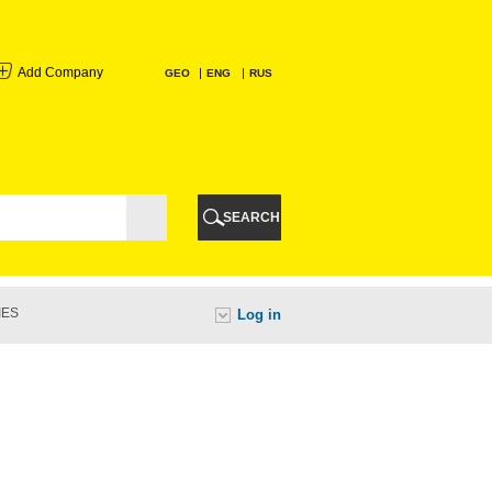
Add Company
GEO
ENG
RUS
I
AURI
SEARCH
TI
IES
Log in
URI
I
A