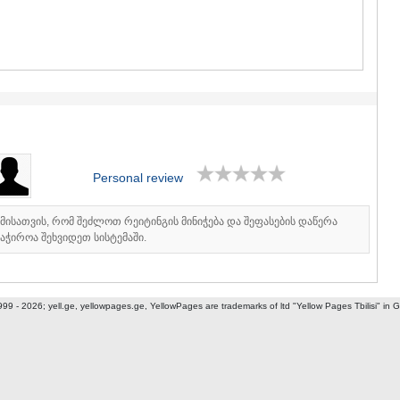
GUDAURI
AKHALGOR
RACHA-LECH
SVANETI
AMBROLAU
LENTEKHI
ONI
TSAGERI
SAMEGRELO/
ABASHA
Personal review
ZUGDIDI
MARTVILI
MESTIA
იმისათვის, რომ შეძლოთ რეიტინგის მინიჭება და შეფასების დაწერა
აჭიროა შეხვიდეთ სისტემაში.
SENAKI
POTI
CHKHORO
TSALENJI
999 - 2026; yell.ge, yellowpages.ge, YellowPages
are trademarks of ltd "Yellow Pages Tbilisi" in 
KHOBI
ANAKLIA
JVARI
SAMTSKHE-J
ADIGENI