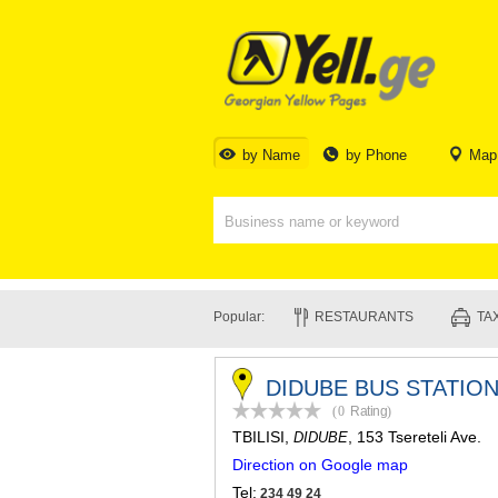
by Name
by Phone
Map
Popular:
RESTAURANTS
TAX
DIDUBE BUS STATIO
(0
Rating
)
TBILISI
,
, 153 Tsereteli Ave.
DIDUBE
Direction on Google map
Tel:
234 49 24