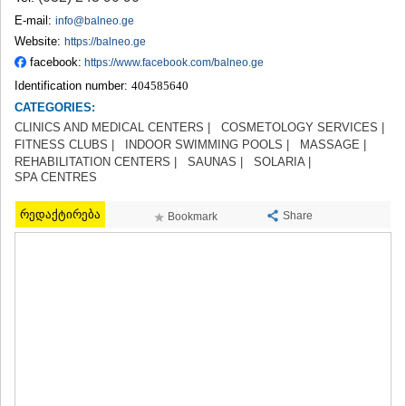
TERJOLA
E-mail:
info@balneo.ge
SAMTREDIA
Website:
https://balneo.ge
SACHKHERE
facebook:
https://www.facebook.com/balneo.ge
TKIBULI
Identification number:
404585640
KUTAISI
TSKALTUBO
CATEGORIES:
CHIATURA
CLINICS AND MEDICAL CENTERS |
COSMETOLOGY SERVICES |
KHARAGAULI
FITNESS CLUBS |
INDOOR SWIMMING POOLS |
MASSAGE |
KHONI
REHABILITATION CENTERS |
SAUNAS |
SOLARIA |
SPA CENTRES
KAKHETI
AKHMETA
რედაქტირება
Share
GURJAANI
Bookmark
DEDOPLISTSKARO
TELAVI
LAGODEKHI
SAGAREJO
SIGNAGI
KVARELI
TSNORI
MTSKHETA-MTIANETI
DUSHETI
TIANETI