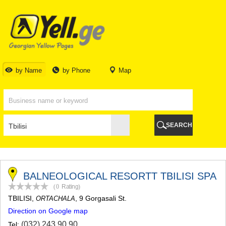
TBILISI
TBILISI
ABKHAZIA
GALI
ADJARA
BATUMI
by Name
by Phone
Map
KEDA
KOBULETI
SHUAKHEVI
KHELVACHAURI
KHULO
SEARCH
CHAKVI
GURIA
LANCHKHUTI
OZURGETI
CHOKHATAURI
BALNEOLOGICAL RESORTT TBILISI SPA
UREKI
(0
Rating
)
IMERETI
TBILISI
,
, 9 Gorgasali St.
ORTACHALA
BAGHDATI
Direction on Google map
VANI
ZESTAPONI
(032) 243 90 90
Tel: