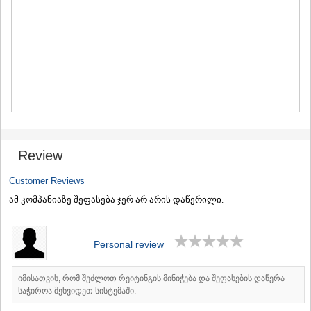
MTSKHETA
STEPANTSMINDA (KAZBEGI)
GUDAURI
AKHALGORI
RACHA-LECHKHUMI/KVEMO
SVANETI
AMBROLAURI
LENTEKHI
ONI
TSAGERI
SAMEGRELO/ZEMO SVANETI
Review
ABASHA
ZUGDIDI
Customer Reviews
MARTVILI
ამ კომპანიაზე შეფასება ჯერ არ არის დაწერილი.
MESTIA
SENAKI
POTI
Personal review
CHKHOROTSKU
TSALENJIKHA
KHOBI
იმისათვის, რომ შეძლოთ რეიტინგის მინიჭება და შეფასების დაწერა
ANAKLIA
საჭიროა შეხვიდეთ სისტემაში.
JVARI