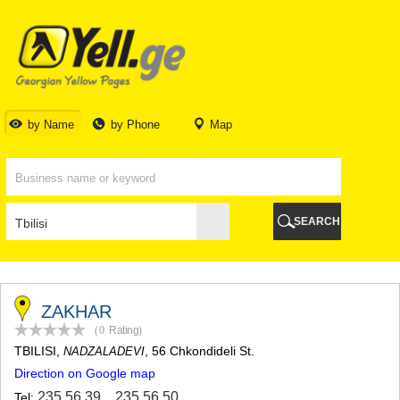
TBILISI
TBILISI
ABKHAZIA
GALI
ADJARA
BATUMI
by Name
by Phone
Map
KEDA
KOBULETI
SHUAKHEVI
KHELVACHAURI
KHULO
SEARCH
CHAKVI
GURIA
LANCHKHUTI
OZURGETI
CHOKHATAURI
ZAKHAR
UREKI
(0
Rating
)
IMERETI
TBILISI
,
, 56 Chkondideli St.
NADZALADEVI
BAGHDATI
Direction on Google map
VANI
ZESTAPONI
235 56 39
,
235 56 50
Tel: