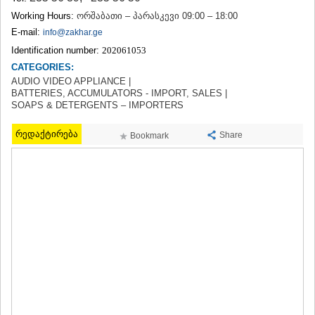
TERJOLA
Working Hours:
ორშაბათი – პარასკევი 09:00 – 18:00
SAMTREDIA
E-mail:
info@zakhar.ge
SACHKHERE
Identification number:
202061053
TKIBULI
CATEGORIES:
KUTAISI
TSKALTUBO
AUDIO VIDEO APPLIANCE |
BATTERIES, ACCUMULATORS - IMPORT, SALES |
CHIATURA
SOAPS & DETERGENTS – IMPORTERS
KHARAGAULI
KHONI
რედაქტირება
Share
Bookmark
KAKHETI
AKHMETA
GURJAANI
DEDOPLISTSKARO
TELAVI
LAGODEKHI
SAGAREJO
SIGNAGI
KVARELI
TSNORI
MTSKHETA-MTIANETI
DUSHETI
TIANETI